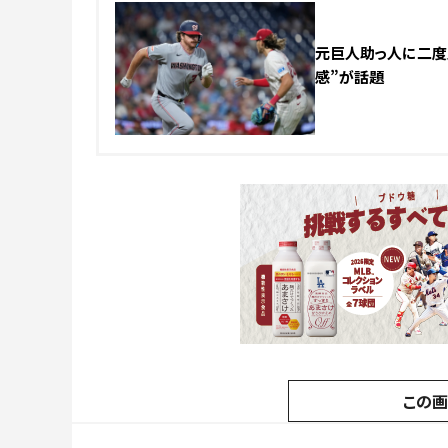
元巨人助っ人に二度見
感”が話題
この