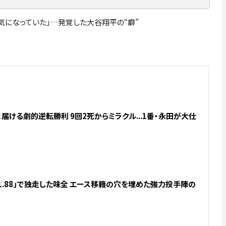
気になっていた」…発覚した大谷翔平の“癖”
届ける劇的逆転勝利 9回2死からミラクル...1番・永田が大仕
1.88」で独走した味全 エース移籍の穴を埋めた強力投手陣の