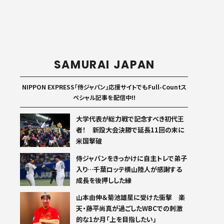
SAMURAI JAPAN
NIPPON EXPRESS「侍ジャパン」応援サイトでもFull-Countス
ペシャル記事を配信中!!
大学代表が総力戦で記念すべき初代王
者！ 新設大会決勝で延長11回の末に
米国撃破
侍ジャパンをきっかけに自主トレで弟子
入り…千葉ロッテ横山陸人が感謝する
成長を後押しした縁
山本由伸＆菊池雄星に受けた衝撃 楽
天・藤平尚真が過ごしたWBCでの刺激
的な1か月「上を目指したい」