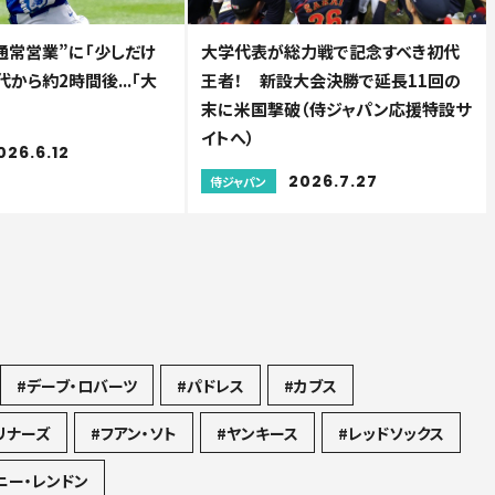
通常営業”に「少しだけ
大学代表が総力戦で記念すべき初代
代から約2時間後...「大
王者！ 新設大会決勝で延長11回の
末に米国撃破（侍ジャパン応援特設サ
イトへ）
026.6.12
2026.7.27
侍ジャパン
#デーブ・ロバーツ
#パドレス
#カブス
リナーズ
#フアン・ソト
#ヤンキース
#レッドソックス
ニー・レンドン