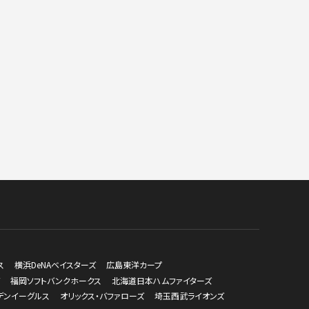
ス
横浜DeNAベイスターズ
広島東洋カープ
福岡ソフトバンクホークス
北海道日本ハムファイターズ
デンイーグルス
オリックス・バファローズ
埼玉西武ライオンズ