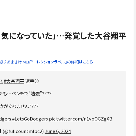
と気になっていた」…発覚した大谷翔平
きりあまさけ MLB™コレクションラベル』の詳細はこちら
ス
#大谷翔平
選手⚾️
でも…ベンチで“勉強”????
念がありません????
dgers
#LetsGoDodgers
pic.twitter.com/n1vpOGZgXB
 (@fullcountmlbc2)
June 6, 2024