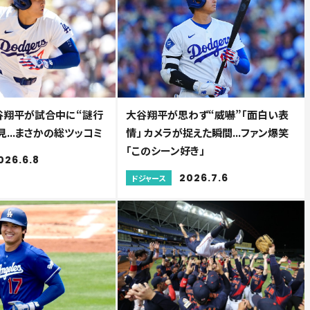
大谷翔平が試合中に“謎行
大谷翔平が思わず“威嚇”「面白い表
見...まさかの総ツッコミ
情」 カメラが捉えた瞬間...ファン爆笑
「このシーン好き」
026.6.8
2026.7.6
ドジャース