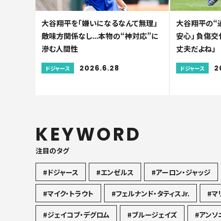
大谷翔平を「嫌いになるなんて無理」
大谷翔平の“
敵味方関係なし...本物の“神対応”に
安心」 負傷交
滲む人間性
丈夫だよね」
2026.6.28
2
ドジャース
ドジャース
KEYWORD
注目のタグ
#ドジャース
#エンゼルス
#アーロン・ジャッジ
#マイク・トラウト
#フェルナンド・タティスJr.
#マ
#ジェイコブ・デグロム
#ブルージェイズ
#アンソ