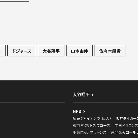
ー
ドジャース
大谷翔平
山本由伸
佐々木朗希
大谷翔平
NPB
読売ジャイアンツ（巨人）
阪神タイガー
東京ヤクルトスワローズ
中日ドラゴンズ
千葉ロッテマリーンズ
東北楽天ゴール