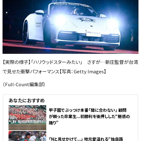
【実際の様子】「ハリウッドスターみたい」 さすが…新庄監督が台湾
で見せた衝撃パフォーマンス【写真：Getty Images】
（Full-Count編集部）
あなたにおすすめ
甲子園でぶっつけ本番「間に合わない」 顧問
が頼った卒業生...初勝利を後押しした“魅惑の
踊り”
NEW
「Nと見せかけて...」 地元愛溢れる“独自路