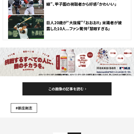
線”、甲子園の視聴者から好感「かわいい」
NEW
巨人20歳が“大抜擢”「おおお!!」 米識者が披
露した10人...ファン驚愕「慧眼すぎる」
この画像の記事を読む
#新庄剛志