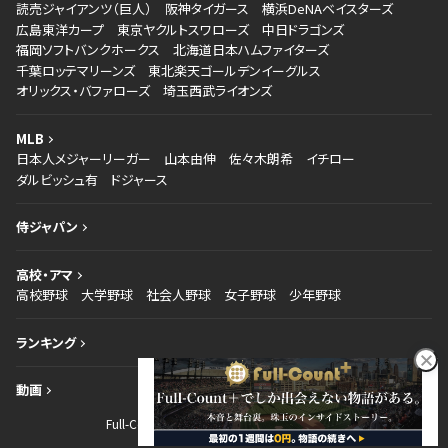
読売ジャイアンツ（巨人）
阪神タイガース
横浜DeNAベイスターズ
広島東洋カープ
東京ヤクルトスワローズ
中日ドラゴンズ
福岡ソフトバンクホークス
北海道日本ハムファイターズ
千葉ロッテマリーンズ
東北楽天ゴールデンイーグルス
オリックス・バファローズ
埼玉西武ライオンズ
MLB
日本人メジャーリーガー
山本由伸
佐々木朗希
イチロー
ダルビッシュ有
ドジャース
侍ジャパン
高校・アマ
高校野球
大学野球
社会人野球
女子野球
少年野球
ランキング
動画
Full-Countとは
お問い合わせ
運営会社