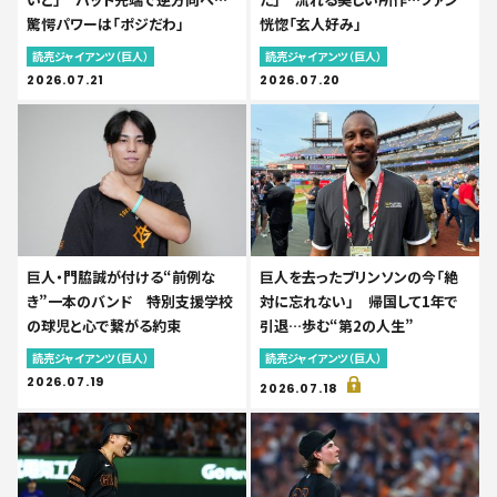
驚愕パワーは「ポジだわ」
恍惚「玄人好み」
読売ジャイアンツ（巨人）
読売ジャイアンツ（巨人）
2026.07.21
2026.07.20
巨人・門脇誠が付ける“前例な
巨人を去ったブリンソンの今「絶
き”一本のバンド 特別支援学校
対に忘れない」 帰国して1年で
の球児と心で繋がる約束
引退…歩む“第2の人生”
読売ジャイアンツ（巨人）
読売ジャイアンツ（巨人）
2026.07.19
2026.07.18