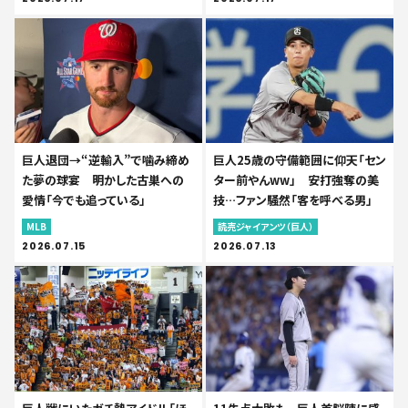
巨人退団→“逆輸入”で噛み締め
巨人25歳の守備範囲に仰天「セン
た夢の球宴 明かした古巣への
ター前やんww」 安打強奪の美
愛情「今でも追っている」
技…ファン騒然「客を呼べる男」
MLB
読売ジャイアンツ（巨人）
2026.07.15
2026.07.13