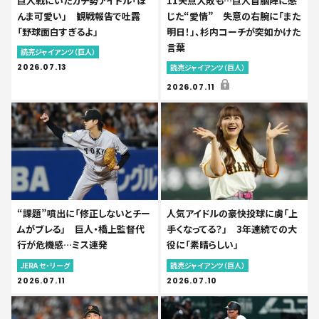
巨人戦にいたガチ勢アイドル「ほ
11失点大敗も…巨人首脳陣に感
んま可愛い」 観戦報告で吐露
じた“愛情” 失意の右腕に「また
「野球面白すぎるよ」
明日！」、杉内コーチが突如かけた
言葉
読売ジャイアンツ（巨人）
2026.07.13
読売ジャイアンツ（巨人）
2026.07.11
“課題”噴出に「修正しないとチー
人気アイドルの豪快投球に虜「上
ムがブレる」 巨人・橋上監督代
手くなってる？」 3年連続での大
行が危機感…ミス連発
役に「素晴らしい」
JERA セ・リーグ
読売ジャイアンツ（巨人）
2026.07.11
2026.07.10