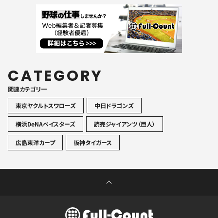
CATEGORY
関連カテゴリ一
東京ヤクルトスワローズ
中日ドラゴンズ
横浜DeNAベイスターズ
読売ジャイアンツ（巨人）
広島東洋カープ
阪神タイガース