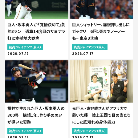
巨人・坂本勇人が「覚悟決めて」劇
巨人ウィットリー、痛恨押し出しに
的3ラン 通算14度目のサヨナラ
ガックリ 6回1死までノーノー
打に本拠地大歓声
も…東京D沈痛
読売ジャイアンツ（巨人）
読売ジャイアンツ（巨人）
2026.07.17
2026.07.17
福井で生まれた巨人・坂本勇人の
元巨人・東野峻さんがアフリカで
300号 構想1年、作り手の思い
蒔いた種 陸上王国で目の当たり
が導いた奇跡
にした底知れぬ身体能力
読売ジャイアンツ（巨人）
読売ジャイアンツ（巨人）
2026.07.17
2026.07.17