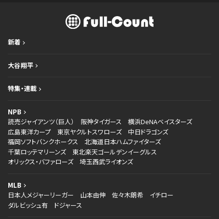
新着
大谷翔平
特集・連載
NPB
読売ジャイアンツ（巨人）
阪神タイガース
横浜DeNAベイスターズ
広島東洋カープ
東京ヤクルトスワローズ
中日ドラゴンズ
福岡ソフトバンクホークス
北海道日本ハムファイターズ
千葉ロッテマリーンズ
東北楽天ゴールデンイーグルス
オリックス・バファローズ
埼玉西武ライオンズ
MLB
日本人メジャーリーガー
山本由伸
佐々木朗希
イチロー
ダルビッシュ有
ドジャース