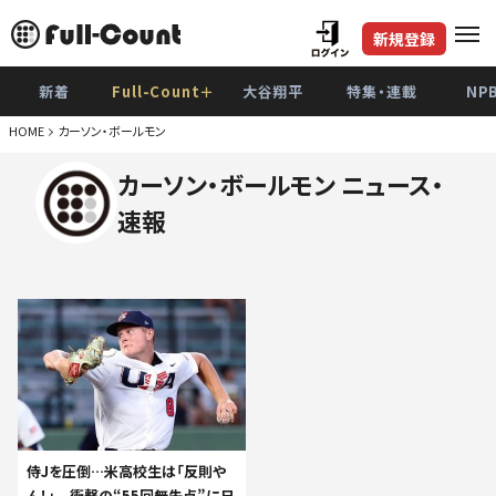
新規登録
新着
Full-Count＋
大谷翔平
特集・連載
NP
HOME
カーソン・ボールモン
カーソン・ボールモン ニュース・
速報
侍Jを圧倒…米高校生は「反則や
ん！」 衝撃の“55回無失点”に日