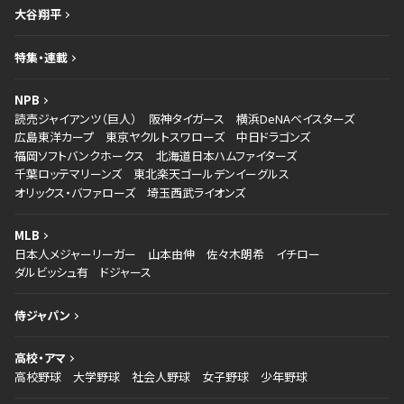
大谷翔平
特集・連載
NPB
読売ジャイアンツ（巨人）
阪神タイガース
横浜DeNAベイスターズ
広島東洋カープ
東京ヤクルトスワローズ
中日ドラゴンズ
福岡ソフトバンクホークス
北海道日本ハムファイターズ
千葉ロッテマリーンズ
東北楽天ゴールデンイーグルス
オリックス・バファローズ
埼玉西武ライオンズ
MLB
日本人メジャーリーガー
山本由伸
佐々木朗希
イチロー
ダルビッシュ有
ドジャース
侍ジャパン
高校・アマ
高校野球
大学野球
社会人野球
女子野球
少年野球