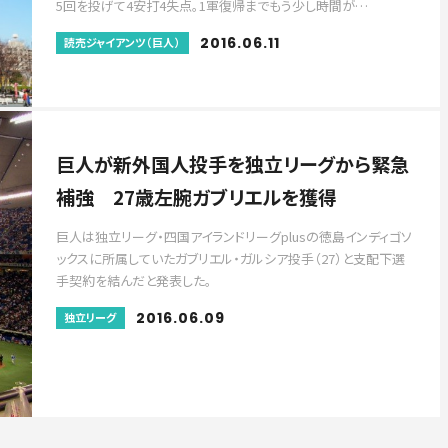
5回を投げて4安打4失点。1軍復帰までもう少し時間が…
2016.06.11
読売ジャイアンツ（巨人）
巨人が新外国人投手を独立リーグから緊急
補強 27歳左腕ガブリエルを獲得
巨人は独立リーグ・四国アイランドリーグplusの徳島インディゴソ
ックスに所属していたガブリエル・ガルシア投手（27）と支配下選
手契約を結んだと発表した。
2016.06.09
独立リーグ