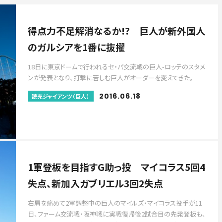
得点力不足解消なるか!? 巨人が新外国人
のガルシアを1番に抜擢
18日に東京ドームで行われるセ・パ交流戦の巨人-ロッテのスタメ
ンが発表となり、打撃に苦しむ巨人がオーダーを変えてきた。
2016.06.18
読売ジャイアンツ（巨人）
1軍登板を目指すG助っ投 マイコラス5回4
失点、新加入ガブリエル3回2失点
右肩を痛めて2軍調整中の巨人のマイルズ・マイコラス投手が11
日、ファーム交流戦・阪神戦に実戦復帰後2試合目の先発登板も、