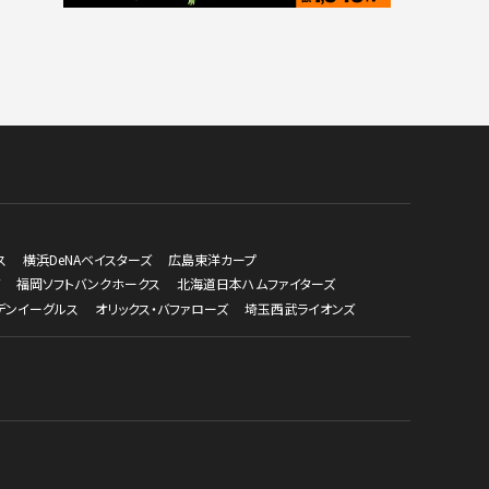
ス
横浜DeNAベイスターズ
広島東洋カープ
福岡ソフトバンクホークス
北海道日本ハムファイターズ
デンイーグルス
オリックス・バファローズ
埼玉西武ライオンズ