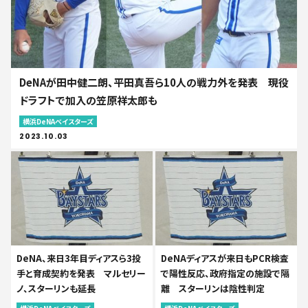
DeNAが田中健二朗、平田真吾ら10人の戦力外を発表 現役
ドラフトで加入の笠原祥太郎も
横浜DeNAベイスターズ
2023.10.03
DeNA、来日3年目ディアスら3投
DeNAディアスが来日もPCR検査
手と育成契約を発表 マルセリー
で陽性反応、政府指定の施設で隔
ノ、スターリンも延長
離 スターリンは陰性判定