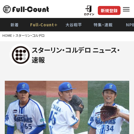
新規登録
新着
Full-Count＋
大谷翔平
特集・連載
NP
HOME
スターリン・コルデロ
スターリン・コルデロ ニュース・
速報