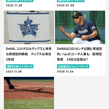
横浜DeNAベイスターズ
横浜DeNAベイスターズ
2022.11.29
2022.01.09
DeNA、コルデロ＆ディアスと来季
DeNAは201センチ右腕と育成契
も育成契約締結 ディアスは来日
約、ハムのコーチ人事も…各球団
3年目
発表 24日の去就は？
横浜DeNAベイスターズ
北海道日本ハムファイターズ
2021.11.29
2020.11.24