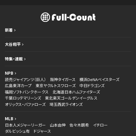
新着
大谷翔平
特集・連載
NPB
読売ジャイアンツ（巨人）
阪神タイガース
横浜DeNAベイスターズ
広島東洋カープ
東京ヤクルトスワローズ
中日ドラゴンズ
福岡ソフトバンクホークス
北海道日本ハムファイターズ
千葉ロッテマリーンズ
東北楽天ゴールデンイーグルス
オリックス・バファローズ
埼玉西武ライオンズ
MLB
日本人メジャーリーガー
山本由伸
佐々木朗希
イチロー
ダルビッシュ有
ドジャース