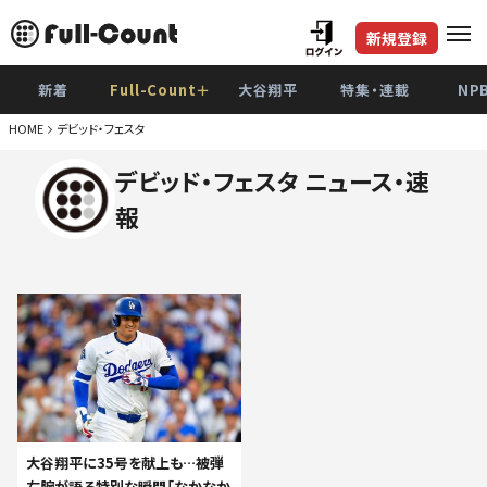
新規登録
新着
Full-Count＋
大谷翔平
特集・連載
NP
HOME
デビッド・フェスタ
デビッド・フェスタ ニュース・速
報
大谷翔平に35号を献上も…被弾
右腕が語る特別な瞬間「なかなか