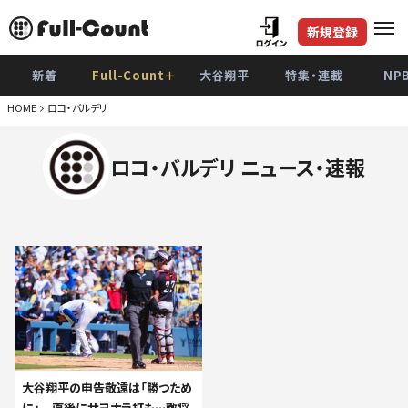
新規登録
新着
Full-Count＋
大谷翔平
特集・連載
NP
HOME
ロコ・バルデリ
ロコ・バルデリ ニュース・速報
大谷翔平の申告敬遠は「勝つため
に」 直後にサヨナラ打も…敵将