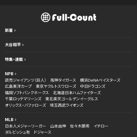
新着
大谷翔平
特集・連載
NPB
読売ジャイアンツ（巨人）
阪神タイガース
横浜DeNAベイスターズ
広島東洋カープ
東京ヤクルトスワローズ
中日ドラゴンズ
福岡ソフトバンクホークス
北海道日本ハムファイターズ
千葉ロッテマリーンズ
東北楽天ゴールデンイーグルス
オリックス・バファローズ
埼玉西武ライオンズ
MLB
日本人メジャーリーガー
山本由伸
佐々木朗希
イチロー
ダルビッシュ有
ドジャース