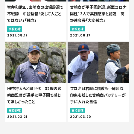
宮崎商が甲子園辞退、新型コロナ
智弁和歌山、宮崎商の出場辞退で
陽性13人で集団感染と認定 高
不戦勝 中谷監督「決して人ごと
野連会長「大変残念」
ではない」「残念」
高校野球
高校野球
2021.08.17
2021.08.17
田中将大らと同世代 32歳の宮
プロ注目右腕に惜敗も…鮮烈な
崎商監督が選手に甲子園で感じ
印象を残した宮崎商バッテリーが
てほしかったこと
手に入れた自信
高校野球
高校野球
2021.03.21
2021.03.20