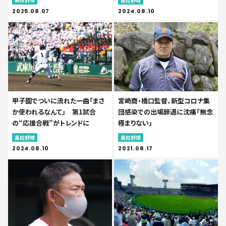
高校野球
2025.08.07
2024.08.10
甲子園でついに流れた一曲「まさ
宮崎商・橋口監督、新型コロナ集
か使われるなんて」 第1試合
団感染での出場辞退に沈痛「無念
の“応援合戦”がトレンドに
極まりない」
高校野球
高校野球
2024.08.10
2021.08.17