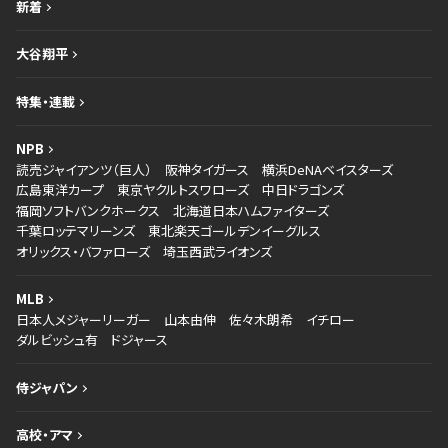
新着
大谷翔平
特集・連載
NPB
読売ジャイアンツ（巨人）
阪神タイガース
横浜DeNAベイスターズ
広島東洋カープ
東京ヤクルトスワローズ
中日ドラゴンズ
福岡ソフトバンクホークス
北海道日本ハムファイターズ
千葉ロッテマリーンズ
東北楽天ゴールデンイーグルス
オリックス・バファローズ
埼玉西武ライオンズ
MLB
日本人メジャーリーガー
山本由伸
佐々木朗希
イチロー
ダルビッシュ有
ドジャース
侍ジャパン
高校・アマ