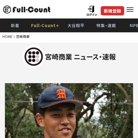
新規登録
新着
Full-Count＋
大谷翔平
特集・連載
NP
HOME
宮崎商業
宮崎商業 ニュース・速報