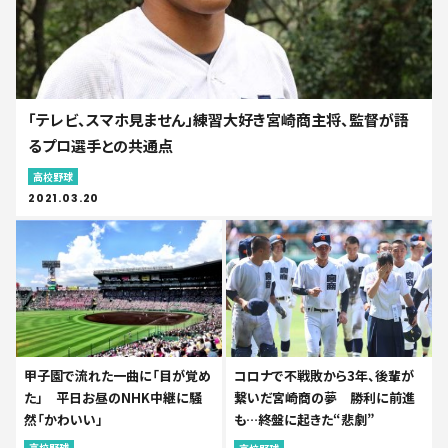
「テレビ、スマホ見ません」練習大好き宮崎商主将、監督が語
るプロ選手との共通点
高校野球
2021.03.20
甲子園で流れた一曲に「目が覚め
コロナで不戦敗から3年、後輩が
た」 平日お昼のNHK中継に騒
繋いだ宮崎商の夢 勝利に前進
然「かわいい」
も…終盤に起きた“悲劇”
高校野球