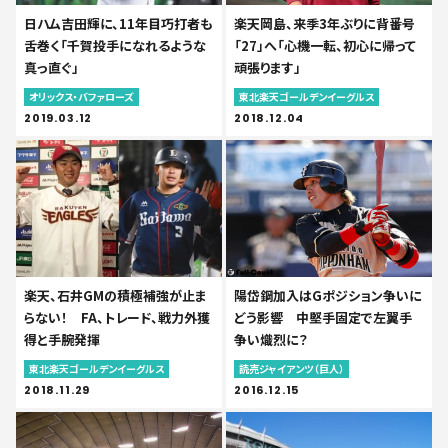
日ハム吉田輝に、11年目巧打者も
楽天岡島、来季3年ぶりに背番号
舌巻く「千賀投手になれるような
「27」へ「心機一転、初心に帰って
真っ直ぐ」
頑張ります」
オリックス・バファローズ
東北楽天ゴールデンイーグルス
2019.03.12
2018.12.04
楽天、石井GMの積極補強が止ま
陽岱鋼加入はGポジション争いに
らない！ FA、トレード、戦力外獲
どう影響 中堅手固定で左翼手
得と手腕発揮
争い熾烈に？
東北楽天ゴールデンイーグルス
読売ジャイアンツ（巨人）
2018.11.29
2016.12.15