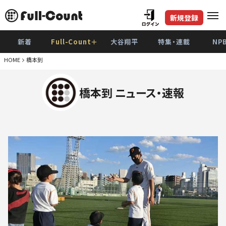
新規登録
新着
Full-Count＋
大谷翔平
特集・連載
NP
HOME
橋本到
橋本到 ニュース・速報