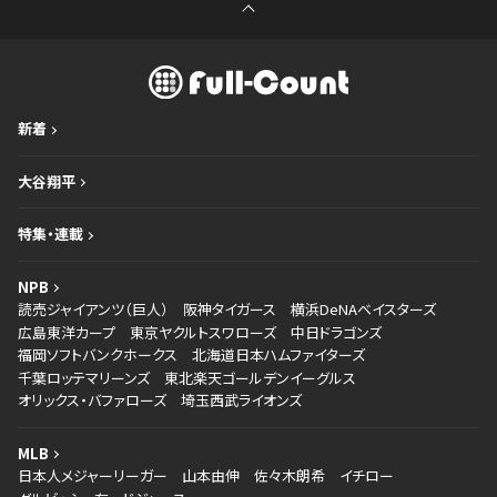
新着
大谷翔平
特集・連載
NPB
読売ジャイアンツ（巨人）
阪神タイガース
横浜DeNAベイスターズ
広島東洋カープ
東京ヤクルトスワローズ
中日ドラゴンズ
福岡ソフトバンクホークス
北海道日本ハムファイターズ
千葉ロッテマリーンズ
東北楽天ゴールデンイーグルス
オリックス・バファローズ
埼玉西武ライオンズ
MLB
日本人メジャーリーガー
山本由伸
佐々木朗希
イチロー