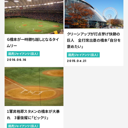
クリーンアップが打点挙げ快勝の
G橋本が一時勝ち越しとなるタイ
巨人 全打席出塁の橋本「自分を
ムリー
褒めたい」
読売ジャイアンツ（巨人）
読売ジャイアンツ（巨人）
2016.06.16
2015.04.21
1軍昇格即スタメンの橋本が大暴
れ 3番抜擢に「ビックリ」
読売ジャイアンツ（巨人）