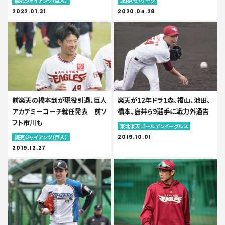
読売ジャイアンツ（巨人）
JERA セ・リーグ
2022.01.31
2020.04.28
前楽天の橋本到が現役引退、巨人
楽天が12年ドラ1森、福山、池田、
アカデミーコーチ就任発表 前ソ
橋本、島井ら9選手に戦力外通告
フト市川も
東北楽天ゴールデンイーグルス
2019.10.01
読売ジャイアンツ（巨人）
2019.12.27