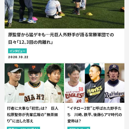
原監督から猛ゲキも…元巨人外野手が語る常勝軍団での
日々「12、3回の肉離れ」
インタビュー
2020.10.22
打者に大事な「初恋」は？ 巨人
“イチロー2世”と呼ばれた野手た
松原聖弥が先輩広報の“無茶振
ち 川崎、鉄平、後藤らアマ時代の
り”に出した答え
愛称は？