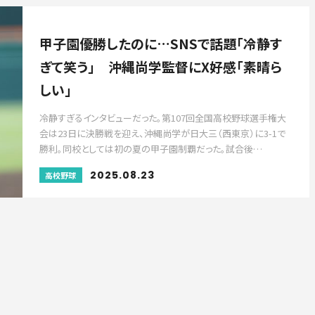
甲子園優勝したのに…SNSで話題「冷静す
ぎて笑う」 沖縄尚学監督にX好感「素晴ら
しい」
冷静すぎるインタビューだった。第107回全国高校野球選手権大
会は23日に決勝戦を迎え、沖縄尚学が日大三（西東京）に3-1で
勝利。同校としては初の夏の甲子園制覇だった。試合後…
2025.08.23
高校野球