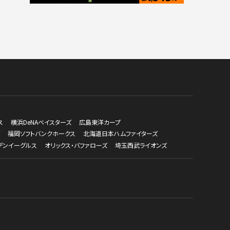
ス
横浜DeNAベイスターズ
広島東洋カープ
福岡ソフトバンクホークス
北海道日本ハムファイターズ
デンイーグルス
オリックス・バファローズ
埼玉西武ライオンズ