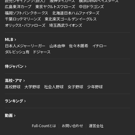
読売ジャイアンツ（巨人）
阪神タイガース
横浜DeNAベイスターズ
広島東洋カープ
東京ヤクルトスワローズ
中日ドラゴンズ
福岡ソフトバンクホークス
北海道日本ハムファイターズ
千葉ロッテマリーンズ
東北楽天ゴールデンイーグルス
オリックス・バファローズ
埼玉西武ライオンズ
MLB
日本人メジャーリーガー
山本由伸
佐々木朗希
イチロー
ダルビッシュ有
ドジャース
侍ジャパン
高校・アマ
高校野球
大学野球
社会人野球
女子野球
少年野球
ランキング
動画
Full-Countとは
お問い合わせ
運営会社