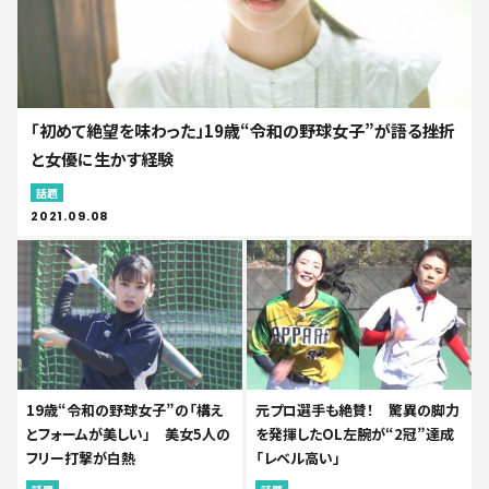
「初めて絶望を味わった」19歳“令和の野球女子”が語る挫折
と女優に生かす経験
話題
2021.09.08
19歳“令和の野球女子”の「構え
元プロ選手も絶賛！ 驚異の脚力
とフォームが美しい」 美女5人の
を発揮したOL左腕が“2冠”達成
フリー打撃が白熱
「レベル高い」