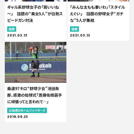
ギャル系野球女子の「肩いいね
「みんな太もも凄いわ」「スタイル
～」 話題の“美女5人”が白熱ス
えぐい」 話題の野球女子“ガチ
ピードガン対決
な”5人が集結
話題
話題
2021.03.13
2021.03.13
最速97キロ“野球少女”池田朱
那、感激の始球式「斎藤佑樹選手
に頑張ってと言われて…」
北海道日本ハムファイターズ
2019.09.23