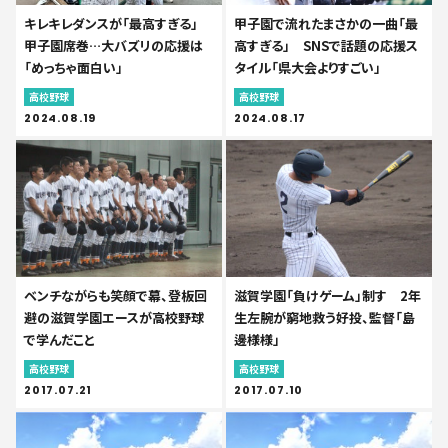
キレキレダンスが「最高すぎる」
甲子園で流れたまさかの一曲「最
甲子園席巻…大バズリの応援は
高すぎる」 SNSで話題の応援ス
「めっちゃ面白い」
タイル「県大会よりすごい」
高校野球
高校野球
2024.08.19
2024.08.17
ベンチながらも笑顔で幕、登板回
滋賀学園「負けゲーム」制す 2年
避の滋賀学園エースが高校野球
生左腕が窮地救う好投、監督「島
で学んだこと
邊様様」
高校野球
高校野球
2017.07.21
2017.07.10