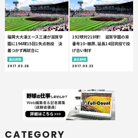
福岡大大濠エース三浦が滋賀学
192球対218球！ 滋賀学園の背
園に196球15回1失点熱投 決
番号10・棚原、延長14回完投で投
着つかず再試合に
げ合い制す
高校野球
高校野球
2017.03.26
2017.03.22
CATEGORY