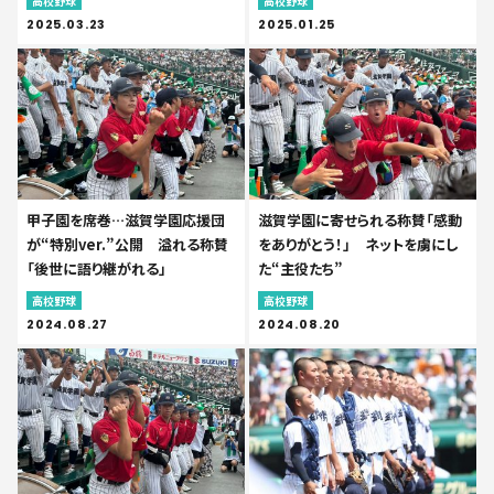
高校野球
高校野球
2025.03.23
2025.01.25
甲子園を席巻…滋賀学園応援団
滋賀学園に寄せられる称賛「感動
が“特別ver.”公開 溢れる称賛
をありがとう！」 ネットを虜にし
「後世に語り継がれる」
た“主役たち”
高校野球
高校野球
2024.08.27
2024.08.20