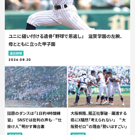
ユニに縫い付ける遺骨「野球で恩返し」 滋賀学園の左腕、
母とともに立った甲子園
高校野球
2024.08.20
話題のダンスは「1日約4時間練
大阪桐蔭、履正社撃破…躍進する
習」 SNSでは批判の声も…“仕
県にX騒然「考えられない」 “大
掛け人”明かす舞台裏
阪勢ゼロ”の理由「勢いはすごい」