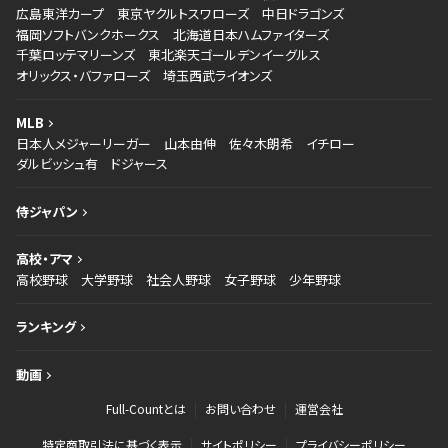
広島東洋カープ
東京ヤクルトスワローズ
中日ドラゴンズ
福岡ソフトバンクホークス
北海道日本ハムファイターズ
千葉ロッテマリーンズ
東北楽天ゴールデンイーグルス
オリックス・バファローズ
埼玉西武ライオンズ
MLB
日本人メジャーリーガー
山本由伸
佐々木朗希
イチロー
ダルビッシュ有
ドジャース
侍ジャパン
高校・アマ
高校野球
大学野球
社会人野球
女子野球
少年野球
ランキング
動画
Full-Countとは
お問い合わせ
運営会社
特定商取引法に基づく表示
サイトポリシー
プライバシーポリシー