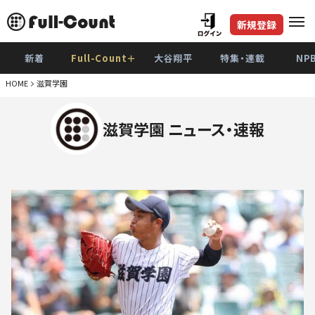
新規登録
新着
Full-Count＋
大谷翔平
特集・連載
NP
HOME
滋賀学園
滋賀学園 ニュース・速報