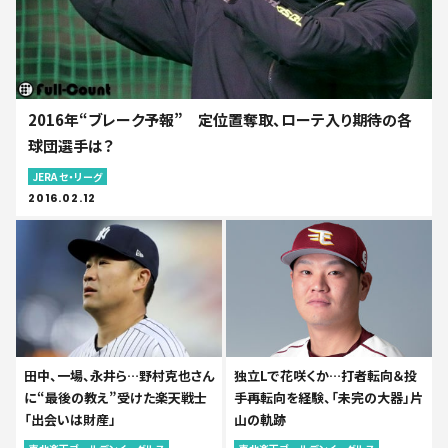
2016年“ブレーク予報” 定位置奪取、ローテ入り期待の各
球団選手は？
JERA セ・リーグ
2016.02.12
田中、一場、永井ら…野村克也さん
独立Lで花咲くか…打者転向＆投
に“最後の教え”受けた楽天戦士
手再転向を経験、「未完の大器」片
「出会いは財産」
山の軌跡