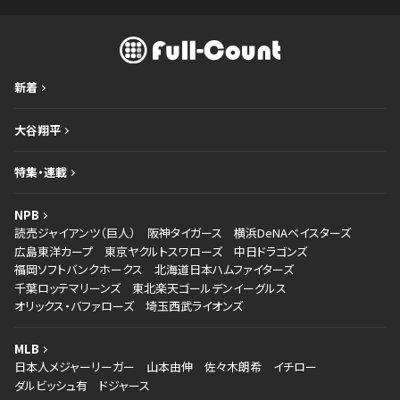
新着
大谷翔平
特集・連載
NPB
読売ジャイアンツ（巨人）
阪神タイガース
横浜DeNAベイスターズ
広島東洋カープ
東京ヤクルトスワローズ
中日ドラゴンズ
福岡ソフトバンクホークス
北海道日本ハムファイターズ
千葉ロッテマリーンズ
東北楽天ゴールデンイーグルス
オリックス・バファローズ
埼玉西武ライオンズ
MLB
日本人メジャーリーガー
山本由伸
佐々木朗希
イチロー
ダルビッシュ有
ドジャース