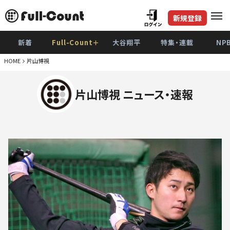
新規登録
新着
Full-Count＋
大谷翔平
特集・連載
NP
HOME
片山博視
片山博視 ニュース・速報