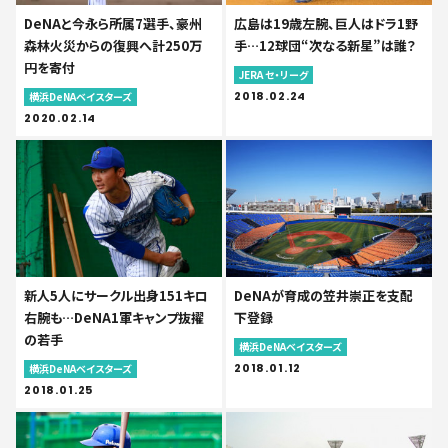
DeNAと今永ら所属7選手、豪州
広島は19歳左腕、巨人はドラ1野
森林火災からの復興へ計250万
手…12球団“次なる新星”は誰？
円を寄付
JERA セ・リーグ
2018.02.24
横浜DeNAベイスターズ
2020.02.14
新人5人にサークル出身151キロ
DeNAが育成の笠井崇正を支配
右腕も…DeNA1軍キャンプ抜擢
下登録
の若手
横浜DeNAベイスターズ
2018.01.12
横浜DeNAベイスターズ
2018.01.25