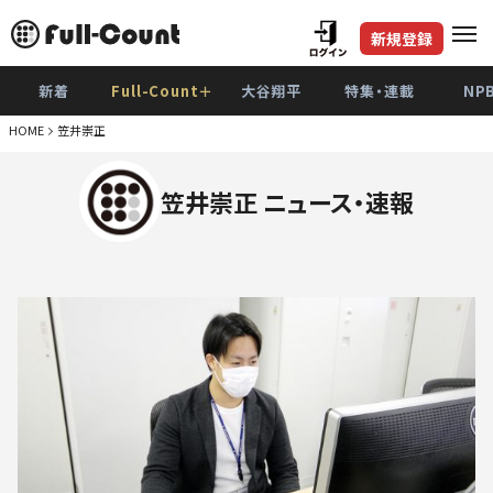
新規登録
新着
Full-Count＋
大谷翔平
特集・連載
NP
HOME
笠井崇正
笠井崇正 ニュース・速報