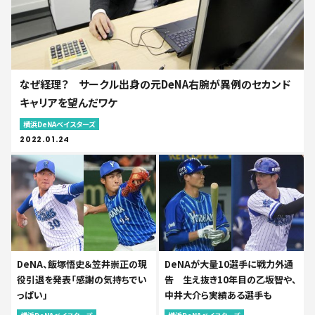
なぜ経理？ サークル出身の元DeNA右腕が異例のセカンド
キャリアを望んだワケ
横浜DeNAベイスターズ
2022.01.24
DeNA、飯塚悟史＆笠井崇正の現
DeNAが大量10選手に戦力外通
役引退を発表「感謝の気持ちでい
告 生え抜き10年目の乙坂智や、
っぱい」
中井大介ら実績ある選手も