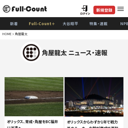
新規登録
新着
Full-Count＋
大谷翔平
特集・連載
NP
HOME
角屋龍太
角屋龍太 ニュース・速報
オリックス、育成・角屋をBC福井
オリックスからわずか1年で戦力
に派遣へ