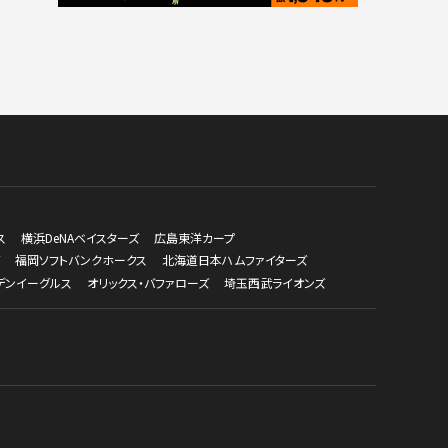
ス
横浜DeNAベイスターズ
広島東洋カープ
福岡ソフトバンクホークス
北海道日本ハムファイターズ
デンイーグルス
オリックス・バファローズ
埼玉西武ライオンズ