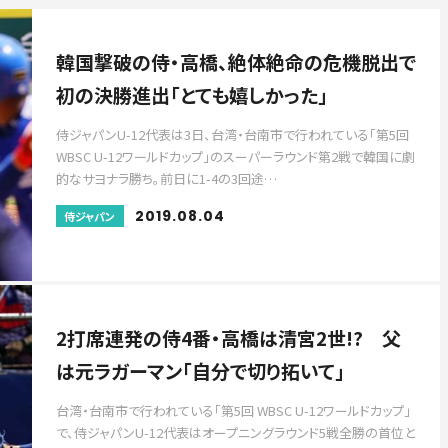
韓国撃破の侍・高橋、絶体絶命の危機脱出で
初の決勝進出「とても嬉しかった」
侍ジャパンU-12代表は3日、台湾・台南市で行われている「第5回
WBSC U-12ワールドカップ」のスーパーラウンド第2戦で韓国に劇
的なサヨナラ勝ち。前日に1-4の3回途…
2019.08.04
侍ジャパン
2打席連発の侍4番・高橋は清宮2世!? 父
は元ラガーマン「自分で切り拓いて」
台湾・台南市で行われている「第5回 WBSC U-12ワールドカップ」
で、侍ジャパンU-12代表はオープニングラウンド5戦全勝の首位と