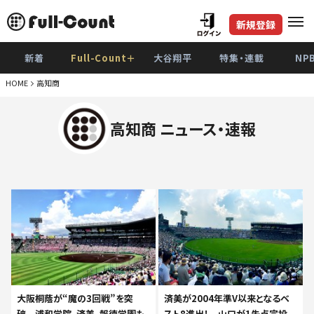
新規登録
新着
Full-Count＋
大谷翔平
特集・連載
NP
HOME
高知商
高知商 ニュース・速報
大阪桐蔭が“魔の3回戦”を突
済美が2004年準V以来となるベ
破 浦和学院、済美、報徳学園も
スト8進出！ 山口が1失点完投、