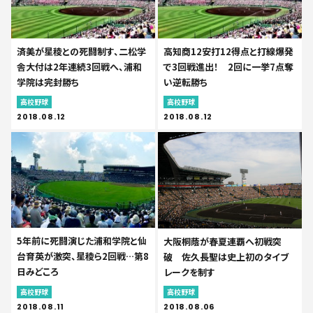
済美が星稜との死闘制す、二松学
高知商12安打12得点と打線爆発
舎大付は2年連続3回戦へ、浦和
で3回戦進出！ 2回に一挙7点奪
学院は完封勝ち
い逆転勝ち
高校野球
高校野球
2018.08.12
2018.08.12
5年前に死闘演じた浦和学院と仙
大阪桐蔭が春夏連覇へ初戦突
台育英が激突、星稜ら2回戦…第8
破 佐久長聖は史上初のタイブ
日みどころ
レークを制す
高校野球
高校野球
2018.08.11
2018.08.06