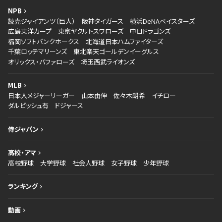
NPB
読売ジャイアンツ（巨人）
阪神タイガース
横浜DeNAベイスターズ
広島東洋カープ
東京ヤクルトスワローズ
中日ドラゴンズ
福岡ソフトバンクホークス
北海道日本ハムファイターズ
千葉ロッテマリーンズ
東北楽天ゴールデンイーグルス
オリックス・バファローズ
埼玉西武ライオンズ
MLB
日本人メジャーリーガー
山本由伸
佐々木朗希
イチロー
ダルビッシュ有
ドジャース
侍ジャパン
高校・アマ
高校野球
大学野球
社会人野球
女子野球
少年野球
ランキング
動画