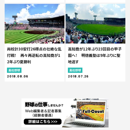
両校計30安打26得点の壮絶な乱
高知商が12年ぶり23回目の甲子
打戦！ 再々再逆転の高知商が1
園へ！ 明徳義塾は9年ぶりに聖
2年ぶり夏勝利
地逃す
高校野球
高校野球
2018.08.06
2018.07.26