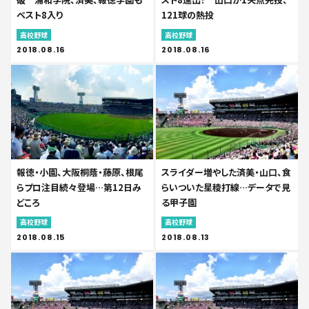
ベスト8入り
121球の熱投
高校野球
高校野球
2018.08.16
2018.08.16
報徳・小園、大阪桐蔭・藤原、根尾
スライダー増やした済美・山口、食
らプロ注目続々登場…第12日み
らいついた星稜打線…データで見
どころ
る甲子園
高校野球
高校野球
2018.08.15
2018.08.13