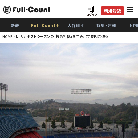
新規登録
新着
Full-Count＋
大谷翔平
特集・連載
NP
ポストシーズンの「投高打低」を生み出す要因に迫る
HOME
MLB