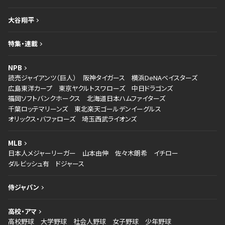
大谷翔平
特集・連載
NPB
読売ジャイアンツ（巨人）
阪神タイガース
横浜DeNAベイスターズ
広島東洋カープ
東京ヤクルトスワローズ
中日ドラゴンズ
福岡ソフトバンクホークス
北海道日本ハムファイターズ
千葉ロッテマリーンズ
東北楽天ゴールデンイーグルス
オリックス・バファローズ
埼玉西武ライオンズ
MLB
日本人メジャーリーガー
山本由伸
佐々木朗希
イチロー
ダルビッシュ有
ドジャース
侍ジャパン
高校・アマ
高校野球
大学野球
社会人野球
女子野球
少年野球