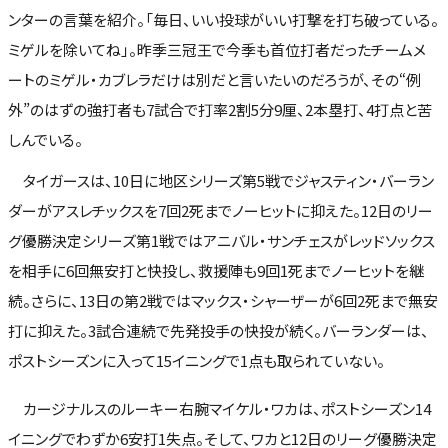
ンターの言葉を紹介。「毎日、いい投球がいい打撃を打ち破っている。
ミゲルを除いてね」。昨季三冠王で今季も首位打者だったチームメ
ートのミゲル・カブレラだけは別だと言いたいのだろうが、その“例
外”のはずの強打者も7試合で打率2割5分9厘、2本塁打、4打点と苦
しんでいる。
タイガースは、10日に地区シリーズ第5戦でジャスティン・バーラン
ダーがアスレチックスを7回2死までノーヒットに抑えた。12日のリー
グ優勝決定シリーズ第1戦ではアニバル・サンチェスがレッドソックス
を相手に6回無安打と快投し、救援陣も9回1死までノーヒットを継
続。さらに、13日の第2戦ではマックス・シャーザーが6回2死まで無安
打に抑えた。3試合連続で先発投手の快投が続く。バーランダーは、
ポストシーズンに入って15イニングで1点も取られていない。
カージナルスのルーキー右腕マイケル・ワカは、ポストシーズン14
イニングでわずか6安打1失点。そして、ワカと12日のリーグ優勝決定