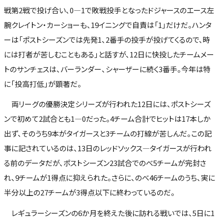
戦第2戦で投げ合い、0―1で敗戦投手となったドジャースのエース左
腕クレイトン・カーショーも、19イニングで自責は「1」だけだ。ハンタ
ーは「ポストシーズンでは先発1、2番手の投手が投げてくるので、時
には打者が苦しむこともある」と話すが、12日に快投したチームメー
トのサンチェスは、バーランダー、シャーザーに続く3番手。今年は特
に「投高打低」が顕著だ。
両リーグの優勝決定シリーズが行われた12日には、ポストシーズ
ンで初めて2試合とも1―0だった。4チーム合計でヒットは17本しか
出ず、そのうち9本がタイガースと3チームの打線が苦しんだ。この記
事に記されているのは、13日のレッドソックス―タイガースが行われ
る前のデータだが、ポストシーズン23試合でのべ5チームが完封さ
れ、9チームが1得点に抑えられた。さらに、のべ46チームのうち、実に
半分以上の27チームが3得点以下に終わっているのだ。
レギュラーシーズンの6か月を終えた後に訪れる戦いでは、5日に1