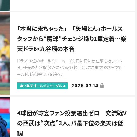
「本当に来ちゃった」 「矢場とん」ホールス
タッフから“魔球”チェンジ操り1軍定着…楽
天ドラ6・九谷瑠の本音
ドラフト6位のオールドルーキーが、日に日に存在感を増してい
る。楽天の九谷瑠（くたに・りゅう）投手は、ここまで19登板で3ホ
ールド、防御率1.17を誇る。
2026.07.14
東北楽天ゴールデンイーグルス
4球団が球宴ファン投票選出ゼロ 交流戦V
の西武は“次点”3人、パ最下位の楽天は低
調