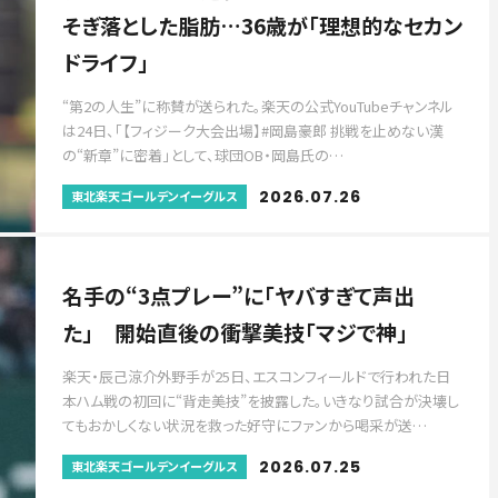
そぎ落とした脂肪…36歳が「理想的なセカン
ドライフ」
“第2の人生”に称賛が送られた。楽天の公式YouTubeチャンネル
は24日、「【フィジーク大会出場】#岡島豪郎 挑戦を止めない漢
の“新章”に密着」として、球団OB・岡島氏の…
2026.07.26
東北楽天ゴールデンイーグルス
名手の“3点プレー”に「ヤバすぎて声出
た」 開始直後の衝撃美技「マジで神」
楽天・辰己涼介外野手が25日、エスコンフィールドで行われた日
本ハム戦の初回に“背走美技”を披露した。いきなり試合が決壊し
てもおかしくない状況を救った好守にファンから喝采が送…
2026.07.25
東北楽天ゴールデンイーグルス