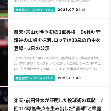
率3.77で初ホールド＆初セーブもマークした。その躍進…
2026.07.04
東北楽天ゴールデンイーグルス
楽天・宗山が今季初の1軍昇格 DeNA・守
護神の山崎を抹消、ロッテは39歳の角中を
登録…3日の公示
3日のプロ野球公示で、楽天は宗山塁内野手を出場選手登録し
た。昨年、遊撃手のベストナインに輝いた23歳はシーズン開幕直
前に左手関節軟骨を損傷し、ここまで1軍出場機会がなかった…
2026.07.03
東北楽天ゴールデンイーグルス
楽天・前田健太が証明した投球術の真髄 7
回114球無失点を生み出した“直球”と華麗