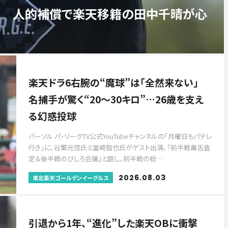
」 人的補償で楽天移籍の田中千晴が心
楽天ドラ6右腕の“魔球”は「全然来ない」
名捕手が驚く“20〜30キロ”…26歳を支え
る幻惑投球
パーソル パ・リーグTV公式YouTubeチャンネルの「月曜日もパテレ
行き」に、谷繁元信氏と里崎智也氏がゲスト出演。『前半戦毒舌査
定＆後半戦のびしろ会議』と題し、前半戦の総…
2026.08.03
東北楽天ゴールデンイーグルス
引退から1年、“進化”した楽天OBに衝撃