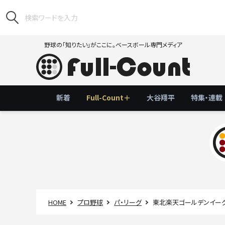
野球の「知りたい」がここに。ベースボール専門メディア
新着
Full-Count＋
大谷翔平
特集・連載
HOME
プロ野球
パ・リーグ
東北楽天ゴールデンイー