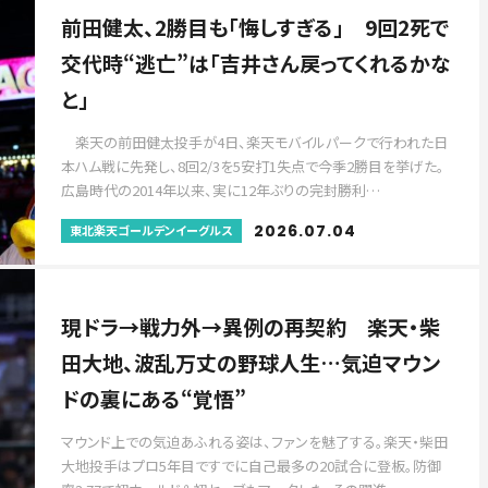
前田健太、2勝目も「悔しすぎる」 9回2死で
交代時“逃亡”は「吉井さん戻ってくれるかな
と」
楽天の前田健太投手が4日、楽天モバイルパークで行われた日
本ハム戦に先発し、8回2/3を5安打1失点で今季2勝目を挙げた。
広島時代の2014年以来、実に12年ぶりの完封勝利…
2026.07.04
東北楽天ゴールデンイーグルス
現ドラ→戦力外→異例の再契約 楽天・柴
田大地、波乱万丈の野球人生…気迫マウン
ドの裏にある“覚悟”
マウンド上での気迫あふれる姿は、ファンを魅了する。楽天・柴田
大地投手はプロ5年目ですでに自己最多の20試合に登板。防御