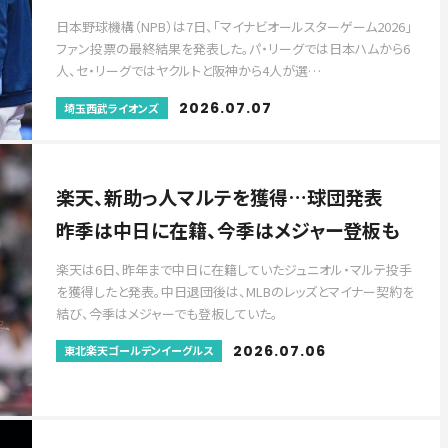
日本野球機構（NPB）は7日、「マイナビオールスターゲーム2026」
ファン投票の最終結果を発表した。パ・リーグでは日本ハムから6
人、セ・リーグではヤクルトと阪神から4人が選…
2026.07.07
埼玉西武ライオンズ
楽天、新助っ人マルテを獲得…球団発表
昨季は中日に在籍、今季はメジャー登板も
楽天は6日、昨年まで中日に在籍していたジュニオル・マルテ投手
を獲得したと発表。中日退団後は、MLBのレッズとマイナー契約を
結び、今季はメジャーでも登板していた。
2026.07.06
東北楽天ゴールデンイーグルス