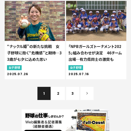
“ナックル姫”の新たな挑戦 女
「NPBガールズトーナメント202
子野球に抱く“危機感”と期待…3
5」組み合わせが決定 46チーム
3歳が七夕に込めた思い
出場…有力県同士の激突も
女子野球
女子野球
2025.07.26
2025.07.16
1
2
3