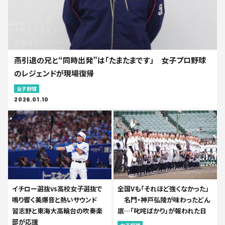
燕引退の兄と“同時出発”は「たまたまです」 女子プロ野球
のレジェンドが現場復帰
女子野球
2026.01.10
イチロー選抜vs高校女子選抜で
全国Vも「それほど強くなかった」
鳴り響く美爆音と熱いサウンド
名門・神戸弘陵が味わったどん
習志野と東海大高輪台の吹奏楽
底…「叱咤ばかり」が報われた日
部が応援