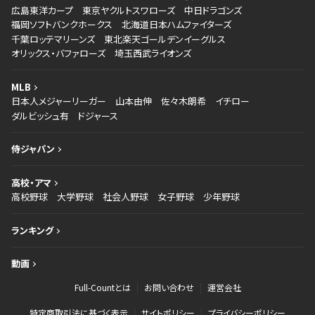
広島東洋カープ
東京ヤクルトスワローズ
中日ドラゴンズ
福岡ソフトバンクホークス
北海道日本ハムファイターズ
千葉ロッテマリーンズ
東北楽天ゴールデンイーグルス
オリックス・バファローズ
埼玉西武ライオンズ
MLB
日本人メジャーリーガー
山本由伸
佐々木朗希
イチロー
ダルビッシュ有
ドジャース
侍ジャパン
高校・アマ
高校野球
大学野球
社会人野球
女子野球
少年野球
ランキング
動画
Full-Countとは
お問い合わせ
運営会社
特定商取引法に基づく表示
サイトポリシー
プライバシーポリシー