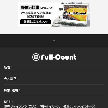
新着
大谷翔平
特集・連載
NPB
読売ジャイアンツ（巨人）
阪神タイガース
横浜DeNAベイスターズ