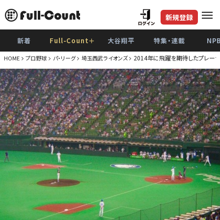
新規登録
新着
Full-Count＋
大谷翔平
特集・連載
NP
2014年に飛躍を期待したプレー
HOME
プロ野球
パ・リーグ
埼玉西武ライオンズ