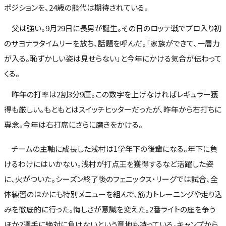
ポジションを、24歳の熊代は期待されている。
父は強い。9月29日に長男が誕生。その日のロッテ戦でプロ入り初
のサヨナラタイムリーを放ち、話題を呼んだ。「家族ができて、一層力
が入る。恥ずかしい姿は見せらない」と今年にかける気合が伝わって
くる。
昨年の打率は2割3分9厘。この数字を上げなければレギュラー獲
得も厳しい。もともとはスイッチヒッターだったが、昨年から右打ちに
専念。今年は右打席にさらに磨きをかける。
チームの主軸に成長した浅村は1学年下の後輩になる。年下に負
けるわけにはいかない。浅村が打点王を獲得するなど活躍した姿
に、火がついた。シーズン終了後のフェニックス・リーグでは試合、全
体練習のほかにも特別メニューを組んで、筋力トレーニングや走り込
みを徹底的に行った。悔しさが意識を変えた。2番ライトの座を争う
ほか2選手に絶対に負けないという意地も持っている。キャンプから