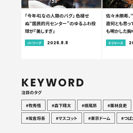
「今年41なの人類のバグ」 色褪せ
佐々木朗希、
ぬ“国民的元センター”のゆるふわ投
直何とも思っ
球が「美しすぎ」
も明かした胸
2026.8.8
2
パ・リーグ
ドジャース
KEYWORD
注目のタグ
#牧秀悟
#森下翔太
#根尾昂
#栗林良吏
#坂倉将吾
#マスコット
#東京ドーム
#つば