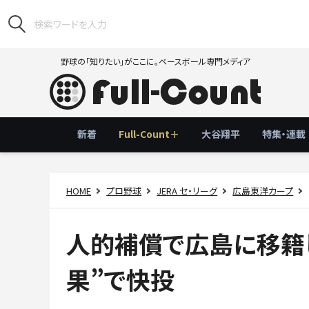
野球の「知りたい」がここに。ベースボール専門メディア
新着
Full-Count＋
大谷翔平
特集・連載
HOME
プロ野球
JERA セ・リーグ
広島東洋カープ
人的補償で広島に移籍
果”で快投