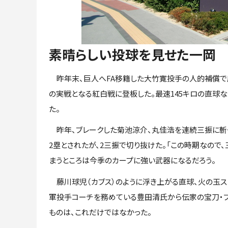
素晴らしい投球を見せた一岡
昨年末、巨人へFA移籍した大竹寛投手の人的補償で広
の実戦となる紅白戦に登板した。最速145キロの直球
た。
昨年、ブレークした菊池涼介、丸佳浩を連続三振に斬っ
2塁とされたが、2三振で切り抜けた。「この時期なので
まうところは今季のカープに強い武器になるだろう。
藤川球児（カブス）のように浮き上がる直球、火の玉スト
軍投手コーチを務めている豊田清氏から伝家の宝刀・フ
ものは、これだけではなかった。