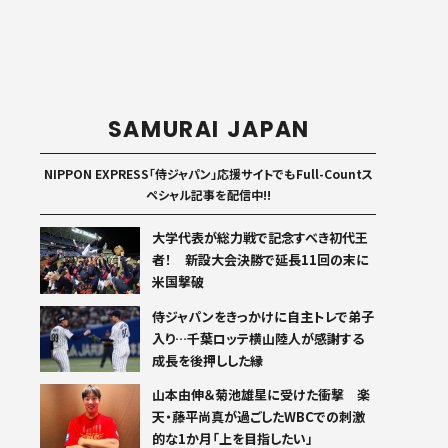
SAMURAI JAPAN
NIPPON EXPRESS「侍ジャパン」応援サイトでもFull-Countス
ペシャル記事を配信中!!
大学代表が総力戦で記念すべき初代王
者！ 新設大会決勝で延長11回の末に
米国撃破
侍ジャパンをきっかけに自主トレで弟子
入り…千葉ロッテ横山陸人が感謝する
成長を後押しした縁
山本由伸＆菊池雄星に受けた衝撃 楽
天・藤平尚真が過ごしたWBCでの刺激
的な1か月「上を目指したい」