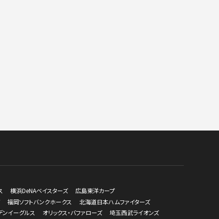
ス
横浜DeNAベイスターズ
広島東洋カープ
福岡ソフトバンクホークス
北海道日本ハムファイターズ
デンイーグルス
オリックス・バファローズ
埼玉西武ライオンズ