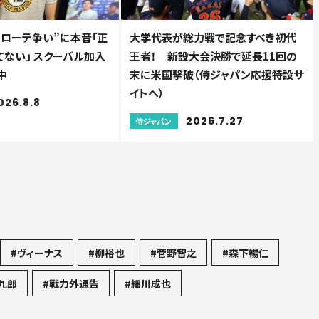
“ローテ争い”に本音「正
大学代表が総力戦で記念すべき初代
てない」 スクーバル加入
王者！ 新設大会決勝で延長11回の
中
末に米国撃破（侍ジャパン応援特設サ
イトへ）
026.8.8
2026.7.27
侍ジャパン
#ヴィーナス
#柳裕也
#菅野智之
#森下暢仁
九郎
#戦力外通告
#細川成也