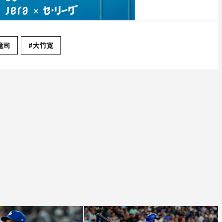
竜司
#大竹寛