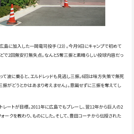
島に加入した一岡竜司投手（23）。今月9日にキャンプで初めて
などで2回無安打無失点。なんと5奪三振と素晴らしい投球内容だっ
て波に乗ると、エルドレッドも見逃し三振。6回は味方失策で無死
、三振がどうとかはあまり考えません」。意識せずに三振を奪えてし
レートが目標。2011年に広島でもプレーし、翌12年から巨人の2
ォークを教わり、ものにした。そして、豊田コーチから伝授された