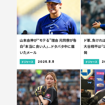
山本由伸が“モテる”理由 元同僚が告
ド軍、負けれ
白「本当に良い人」...ドタバタ中に届
大谷翔平は「1
いたメール
発
2026.8.8
2
ドジャース
ドジャース