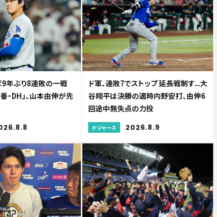
ば9年ぶり8連敗の一戦
ド軍、連敗7でストップ 延長戦制す...大
番・DH」、山本由伸が先
谷翔平は決勝の適時内野安打、由伸6
回途中無失点の力投
026.8.8
2026.8.9
ドジャース