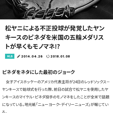
松ヤニによる不正投球が発覚したヤン
キースのピネダを米国の五輪メダリス
トが早くもモノマネ!?
2014.04.26
2018.01.08
MLB
ピネダをネタにした最初のジョーク
女子アイスホッケーのアメリカ代表主将が24日のレッドソックス－
ヤンキースで始球式を行った際、前日の試合で松ヤニを使用したヤ
ンキースのマイケル・ピネダ投手のモノマネをしたことが全米で話題
になっている。地元紙「ニューヨーク・デイリーニューズ」が報じてい
る。