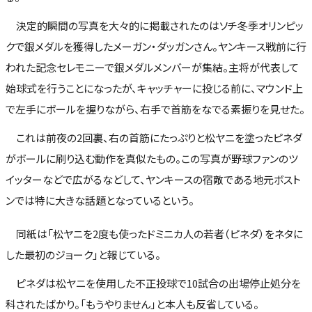
決定的瞬間の写真を大々的に掲載されたのはソチ冬季オリンピッ
クで銀メダルを獲得したメーガン・ダッガンさん。ヤンキース戦前に行
われた記念セレモニーで銀メダルメンバーが集結。主将が代表して
始球式を行うことになったが、キャッチャーに投じる前に、マウンド上
で左手にボールを握りながら、右手で首筋をなでる素振りを見せた。
これは前夜の2回裏、右の首筋にたっぷりと松ヤニを塗ったピネダ
がボールに刷り込む動作を真似たもの。この写真が野球ファンのツ
イッターなどで広がるなどして、ヤンキースの宿敵である地元ボスト
ンでは特に大きな話題となっているという。
同紙は「松ヤニを2度も使ったドミニカ人の若者（ピネダ）をネタに
した最初のジョーク」と報じている。
ピネダは松ヤニを使用した不正投球で10試合の出場停止処分を
科されたばかり。「もうやりません」と本人も反省している。