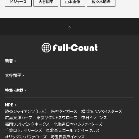
ドジャース
大谷翔平
山本由伸
佐々木朗希
新着
大谷翔平
特集・連載
NPB
読売ジャイアンツ（巨人）
阪神タイガース
横浜DeNAベイスターズ
広島東洋カープ
東京ヤクルトスワローズ
中日ドラゴンズ
福岡ソフトバンクホークス
北海道日本ハムファイターズ
千葉ロッテマリーンズ
東北楽天ゴールデンイーグルス
オリックス・バファローズ
埼玉西武ライオンズ