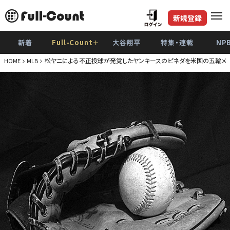
新規登録
新着
Full-Count＋
大谷翔平
特集・連載
NP
松ヤニによる不正投球が発覚したヤンキースのピネダを米国の五輪メダリ
HOME
MLB