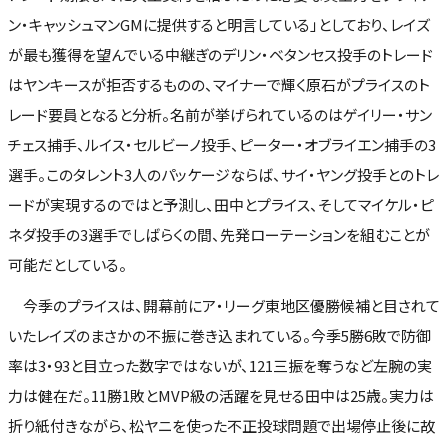
ン・キャッシュマンGMに提供すると明言している」としており、レイズ
が最も獲得を望んでいる中継ぎのデリン・ベタンセス投手のトレード
はヤンキースが拒否するものの、マイナーで輝く原石がプライスのト
レード要員となると分析。名前が挙げられているのはゲイリー・サン
チェス捕手、ルイス・セルビーノ投手、ピーター・オブライエン捕手の3
選手。このタレント3人のパッケージならば、サイ・ヤング投手とのトレ
ードが実現するのではと予測し、田中とプライス、そしてマイケル・ピ
ネダ投手の3選手でしばらくの間、先発ローテーションを組むことが
可能だとしている。
今季のプライスは、開幕前にア・リーグ東地区優勝候補と目されて
いたレイズのまさかの不振に巻き込まれている。今季5勝6敗で防御
率は3・93と目立った数字ではないが、121三振を奪うなど左腕の実
力は健在だ。11勝1敗とMVP級の活躍を見せる田中は25歳。実力は
折り紙付きながら、松ヤニを使った不正投球問題で出場停止後に故