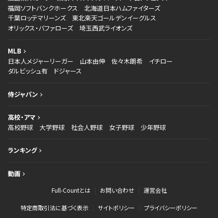
福岡ソフトバンクホークス
北海道日本ハムファイターズ
千葉ロッテマリーンズ
東北楽天ゴールデンイーグルス
オリックス・バファローズ
埼玉西武ライオンズ
MLB
日本人メジャーリーガー
山本由伸
佐々木朗希
イチロー
ダルビッシュ有
ドジャース
侍ジャパン
高校・アマ
高校野球
大学野球
社会人野球
女子野球
少年野球
ランキング
動画
Full-Countとは
お問い合わせ
運営会社
特定商取引法に基づく表示
サイトポリシー
プライバシーポリシー