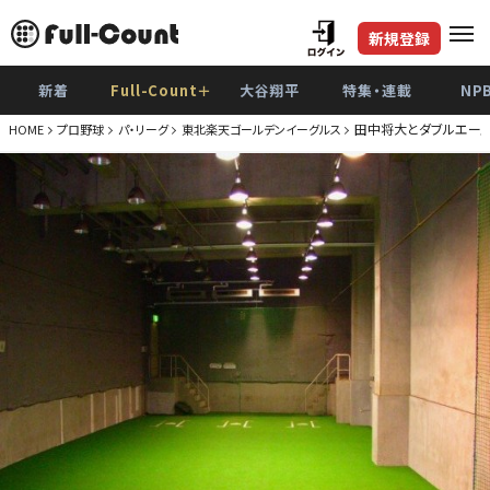
新規登録
新着
Full-Count＋
大谷翔平
特集・連載
NP
田中将大とダブルエース
HOME
プロ野球
パ・リーグ
東北楽天ゴールデンイーグルス