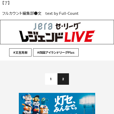
【了】
フルカウント編集部●文 text by Full-Count
#又吉克樹
#四国アイランドリーグPlus
1
2