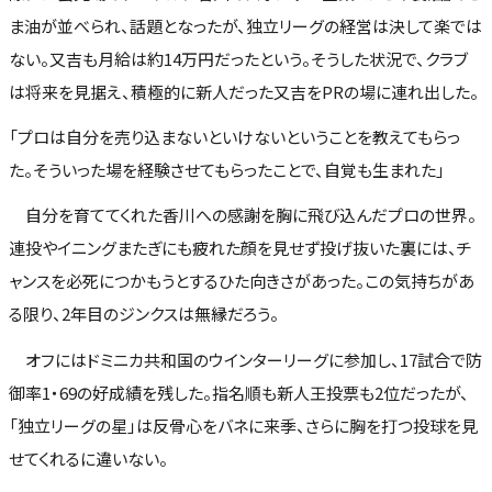
ま油が並べられ、話題となったが、独立リーグの経営は決して楽では
ない。又吉も月給は約14万円だったという。そうした状況で、クラブ
は将来を見据え、積極的に新人だった又吉をPRの場に連れ出した。
「プロは自分を売り込まないといけないということを教えてもらっ
た。そういった場を経験させてもらったことで、自覚も生まれた」
自分を育ててくれた香川への感謝を胸に飛び込んだプロの世界。
連投やイニングまたぎにも疲れた顔を見せず投げ抜いた裏には、チ
ャンスを必死につかもうとするひた向きさがあった。この気持ちがあ
る限り、2年目のジンクスは無縁だろう。
オフにはドミニカ共和国のウインターリーグに参加し、17試合で防
御率1・69の好成績を残した。指名順も新人王投票も2位だったが、
「独立リーグの星」は反骨心をバネに来季、さらに胸を打つ投球を見
せてくれるに違いない。