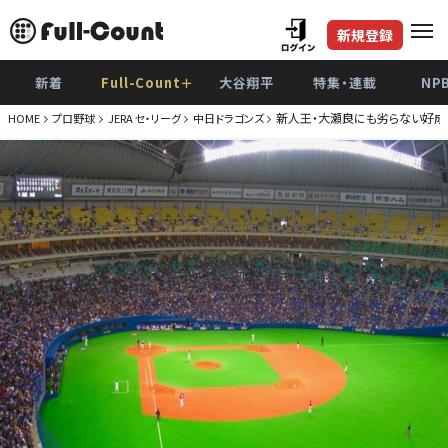
新規登録
新着
Full-Count＋
大谷翔平
特集・連載
NP
新人王・大瀬良にも劣らない好成
HOME
プロ野球
JERA セ・リーグ
中日ドラゴンズ