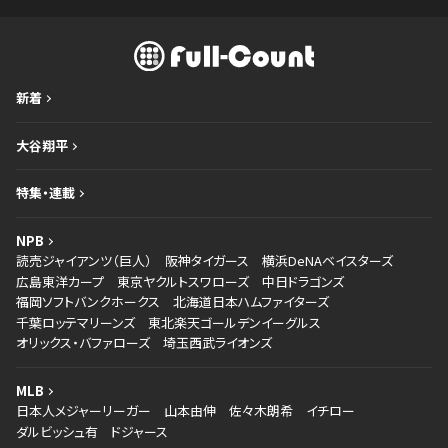
新着
大谷翔平
特集・連載
NPB
読売ジャイアンツ（巨人）
阪神タイガース
横浜DeNAベイスターズ
広島東洋カープ
東京ヤクルトスワローズ
中日ドラゴンズ
福岡ソフトバンクホークス
北海道日本ハムファイターズ
千葉ロッテマリーンズ
東北楽天ゴールデンイーグルス
オリックス・バファローズ
埼玉西武ライオンズ
MLB
日本人メジャーリーガー
山本由伸
佐々木朗希
イチロー
ダルビッシュ有
ドジャース