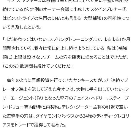
今オフ、ヤンキースは移籍市場で例年に比べて実に手堅い補強を
続けているが、定例のオーナー会議に出席したスタインブレナー氏
はピンストライプの名門のDNAとも言える「大型補強」の可能性につ
いて言及したという。
「まだ終わってはいない。スプリングトレーニングまで、まるまる1か月
間残されている。我々は常に向上し続けようとしている。私は（補強
額に）上限は設けない。チームの穴を確実に埋めることはできたが、
（この先）数週間も続けていくだけだ」
毎年のように巨額投資を行ってきたヤンキースだが、2年連続でプ
レーオフ進出を逃して迎えた今オフは、大物に手を出していない。フ
リーエージェント（FA）となった堅守のチェイス・ヘドリー、スティーブ
ン・ドリュー両内野手と再契約。デレク・ジーター主将の引退で空い
た遊撃手の穴は、ダイヤモンドバックスから24歳のディディ・グレゴリ
アスをトレードで獲得して埋めた。