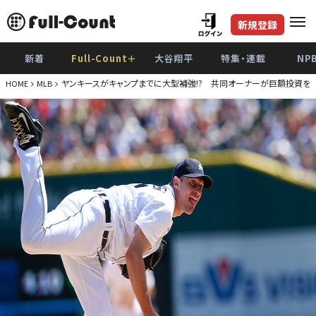
新規登録
新着
Full-Count＋
大谷翔平
特集・連載
NP
ヤンキースがキャンプまでに大型補強!? 共同オーナーが巨額投資を
HOME
MLB