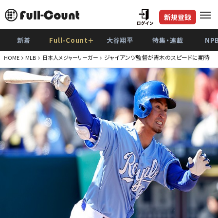
新規登録
新着
Full-Count＋
大谷翔平
特集・連載
NP
ジャイアンツ監督が青木のスピードに期待 「
HOME
MLB
日本人メジャーリーガー