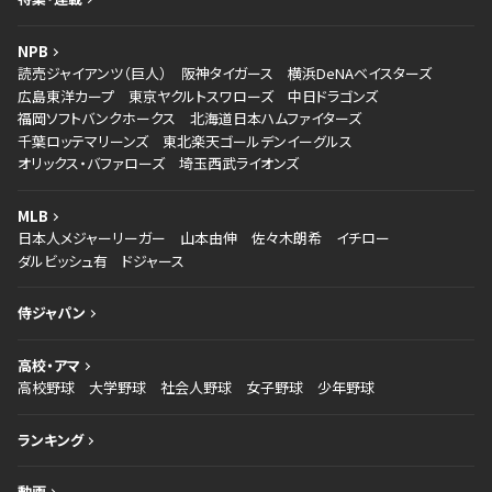
NPB
読売ジャイアンツ（巨人）
阪神タイガース
横浜DeNAベイスターズ
広島東洋カープ
東京ヤクルトスワローズ
中日ドラゴンズ
福岡ソフトバンクホークス
北海道日本ハムファイターズ
千葉ロッテマリーンズ
東北楽天ゴールデンイーグルス
オリックス・バファローズ
埼玉西武ライオンズ
MLB
日本人メジャーリーガー
山本由伸
佐々木朗希
イチロー
ダルビッシュ有
ドジャース
侍ジャパン
高校・アマ
高校野球
大学野球
社会人野球
女子野球
少年野球
ランキング
動画