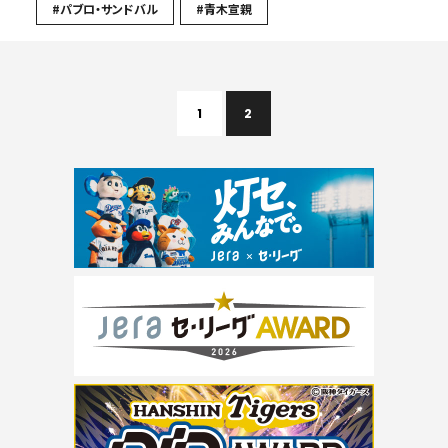
#パブロ・サンドバル
#青木宣親
1
2