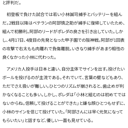
と評判だ。
初登板で負けた試合では若い小林誠司捕手とバッテリーを組ん
だ。2戦目以降はベテランの阿部慎之助が捕手に復帰していたため、
組んで初勝利。阿部のリードがポレダの良さを引き出していた。しか
し、4月17日、4度目の先発となった甲子園での阪神戦。阿部が1回表
の攻撃で右太もも肉離れで負傷離脱。いきなり捕手があまり相性の
良くなかった小林に代わった。
アメリカ人投手は日本と違い、自分主体でサインを出す。投げたい
ボールを投げるのが主流である。それでいて、言葉の壁などもあり、
ただでさえ扱いが難しい。ひとつのリズムが崩されると、歯止めが利
かなくなることも多い。しかし、ポレダは「小林と組むのは初めてでは
ないからね。信頼して投げることができた」と嫌な顔ひとつもせずに、
小林のサインを信じて投げていた。「阿部さんには早く元気になって
もらいたい」と話すなど、優しい一面も見せている。