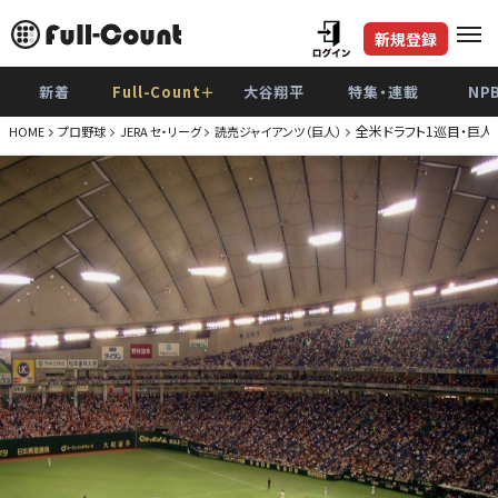
新規登録
新着
Full-Count＋
大谷翔平
特集・連載
NP
全米ドラフト1巡目・巨
HOME
プロ野球
JERA セ・リーグ
読売ジャイアンツ（巨人）