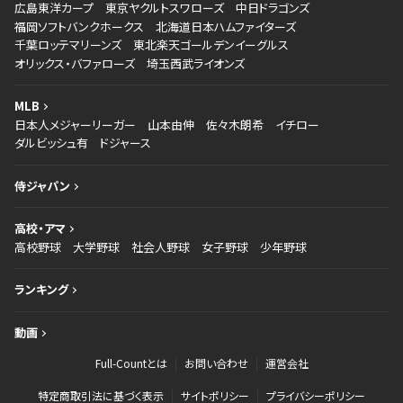
広島東洋カープ
東京ヤクルトスワローズ
中日ドラゴンズ
福岡ソフトバンクホークス
北海道日本ハムファイターズ
千葉ロッテマリーンズ
東北楽天ゴールデンイーグルス
オリックス・バファローズ
埼玉西武ライオンズ
MLB
日本人メジャーリーガー
山本由伸
佐々木朗希
イチロー
ダルビッシュ有
ドジャース
侍ジャパン
高校・アマ
高校野球
大学野球
社会人野球
女子野球
少年野球
ランキング
動画
Full-Countとは
お問い合わせ
運営会社
特定商取引法に基づく表示
サイトポリシー
プライバシーポリシー