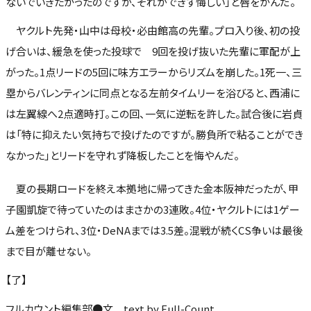
ないでいきたかったのですが、それができず悔しい」と唇をかんだ。
ヤクルト先発・山中は母校・必由館高の先輩。プロ入り後、初の投
げ合いは、緩急を使った投球で 9回を投げ抜いた先輩に軍配が上
がった。1点リードの5回に味方エラーからリズムを崩した。1死一、三
塁からバレンティンに同点となる左前タイムリーを浴びると、西浦に
は左翼線へ2点適時打。この回、一気に逆転を許した。試合後に岩貞
は「特に抑えたい気持ちで投げたのですが。勝負所で粘ることができ
なかった」とリードを守れず降板したことを悔やんだ。
夏の長期ロードを終え本拠地に帰ってきた金本阪神だったが、甲
子園凱旋で待っていたのはまさかの3連敗。4位・ヤクルトには1ゲー
ム差をつけられ、3位・DeNAまでは3.5差。混戦が続くCS争いは最後
まで目が離せない。
【了】
フルカウント編集部●文 text by Full-Count