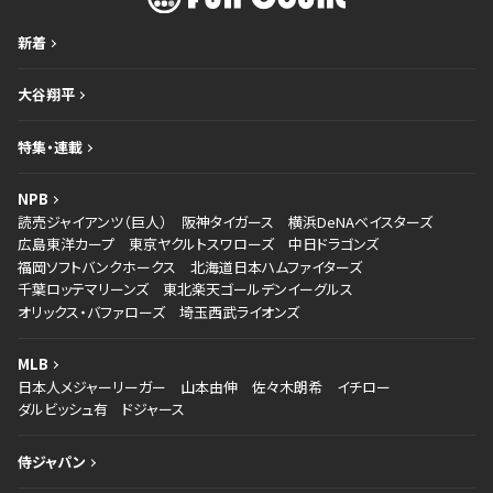
新着
大谷翔平
特集・連載
NPB
読売ジャイアンツ（巨人）
阪神タイガース
横浜DeNAベイスターズ
広島東洋カープ
東京ヤクルトスワローズ
中日ドラゴンズ
福岡ソフトバンクホークス
北海道日本ハムファイターズ
千葉ロッテマリーンズ
東北楽天ゴールデンイーグルス
オリックス・バファローズ
埼玉西武ライオンズ
MLB
日本人メジャーリーガー
山本由伸
佐々木朗希
イチロー
ダルビッシュ有
ドジャース
侍ジャパン