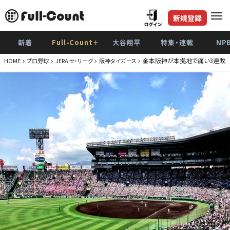
新規登録
新着
Full-Count＋
大谷翔平
特集・連載
NP
金本阪神が本拠地で痛い3連敗 
HOME
プロ野球
JERA セ・リーグ
阪神タイガース