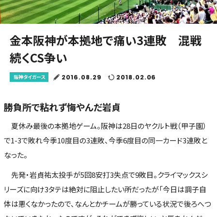
金本阪神が本拠地で痛い3連敗 混戦
続くCS争い
2016.08.29
2018.02.06
阪神タイガース
勝負所で粘れず悔やんだ岩貞
夏休み最後の本拠地ゲーム。阪神は28日のヤクルト戦（甲子園）
で1-3で敗れ今季10度目の3連敗、今季6度目の同一カード3連敗と
なった。
先発・岩貞祐太投手が5回8安打3失点で9敗目。クライマックスシ
リーズに向け3タテは絶対に阻止したい所だったが「今日は調子自
体は悪くなかったので、なんとかチームが勝っている状況で後ろへつ