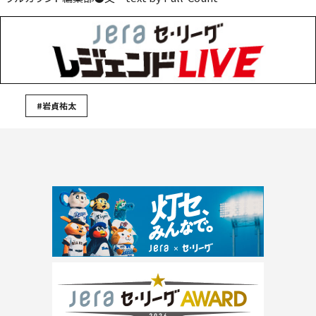
#岩貞祐太