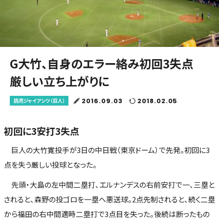
G大竹、自身のエラー絡み初回3失点
厳しい立ち上がりに
2016.09.03
2018.02.05
読売ジャイアンツ（巨人）
初回に3安打3失点
巨人の大竹寛投手が3日の中日戦（東京ドーム）で先発。初回に3
点を失う厳しい投球となった。
先頭・大島の左中間二塁打、エルナンデスの右前安打で一、三塁と
されると、森野の投ゴロを一塁へ悪送球。2点先制されると、続く二塁
から福田の右中間適時二塁打で3点目を失った。後続は断ったもの