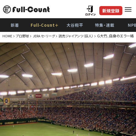
新規登録
新着
Full-Count＋
大谷翔平
特集・連載
NP
G大竹、自身のエラー絡
HOME
プロ野球
JERA セ・リーグ
読売ジャイアンツ（巨人）