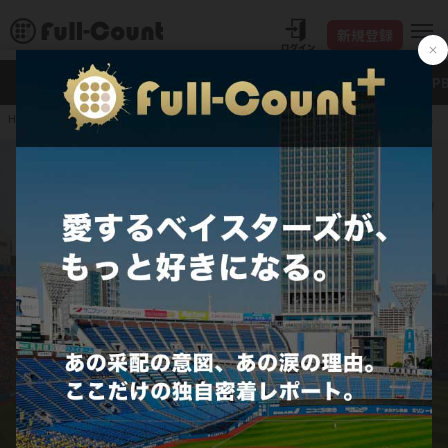
新規登録
新着
Full-Count＋
大谷翔平
特集・連載
NP
G橋本到が痛恨の後逸 D
HOME
プロ野球
JERA セ・リーグ
横浜DeNAベイスターズ