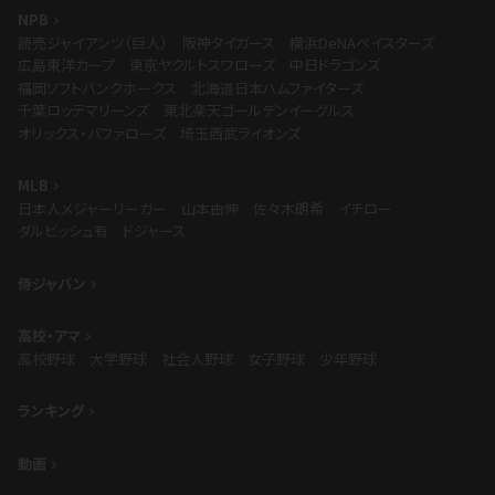
NPB
読売ジャイアンツ（巨人）
阪神タイガース
横浜DeNAベイスターズ
広島東洋カープ
東京ヤクルトスワローズ
中日ドラゴンズ
福岡ソフトバンクホークス
北海道日本ハムファイターズ
千葉ロッテマリーンズ
東北楽天ゴールデンイーグルス
オリックス・バファローズ
埼玉西武ライオンズ
MLB
日本人メジャーリーガー
山本由伸
佐々木朗希
イチロー
ダルビッシュ有
ドジャース
侍ジャパン
高校・アマ
高校野球
大学野球
社会人野球
女子野球
少年野球
ランキング
動画