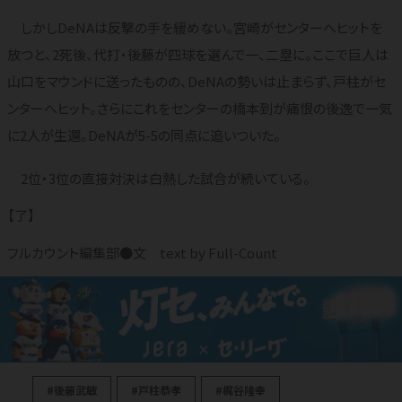
しかしDeNAは反撃の手を緩めない。宮崎がセンターへヒットを
放つと、2死後、代打・後藤が四球を選んで一、二塁に。ここで巨人は
山口をマウンドに送ったものの、DeNAの勢いは止まらず、戸柱がセ
ンターへヒット。さらにこれをセンターの橋本到が痛恨の後逸で一気
に2人が生還。DeNAが5-5の同点に追いついた。
2位・3位の直接対決は白熱した試合が続いている。
【了】
フルカウント編集部●文 text by Full-Count
#後藤武敏
#戸柱恭孝
#梶谷隆幸