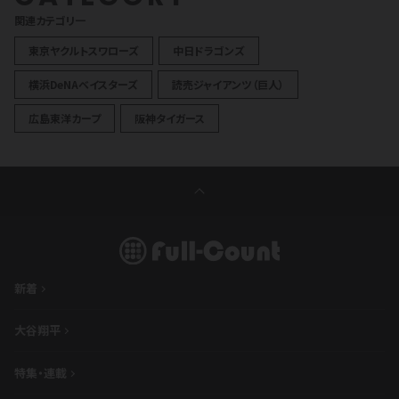
関連カテゴリ一
東京ヤクルトスワローズ
中日ドラゴンズ
横浜DeNAベイスターズ
読売ジャイアンツ（巨人）
広島東洋カープ
阪神タイガース
新着
大谷翔平
特集・連載