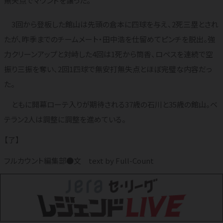
無失点でマウンドを譲った。
3回から登板した館山は先頭の倉本に四球を与え、2死三塁とされ
たが、昨季までのチームメート・田中浩を仕留めてピンチを脱出。強
力クリーンアップと対峙した4回は1死から筒香、ロペスを連続で空
振り三振を奪い、2回1四球で無安打無失点とほぼ完璧な内容だっ
た。
ともに開幕ローテ入りが期待される37歳の石川と35歳の館山。ベ
テラン2人は調整に調整を進めている。
【了】
フルカウント編集部●文 text by Full-Count