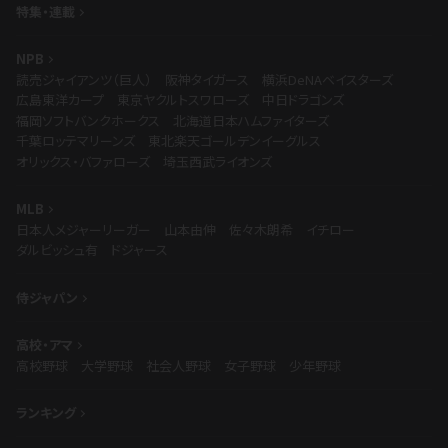
特集・連載
NPB
読売ジャイアンツ（巨人）
阪神タイガース
横浜DeNAベイスターズ
広島東洋カープ
東京ヤクルトスワローズ
中日ドラゴンズ
福岡ソフトバンクホークス
北海道日本ハムファイターズ
千葉ロッテマリーンズ
東北楽天ゴールデンイーグルス
オリックス・バファローズ
埼玉西武ライオンズ
MLB
日本人メジャーリーガー
山本由伸
佐々木朗希
イチロー
ダルビッシュ有
ドジャース
侍ジャパン
高校・アマ
高校野球
大学野球
社会人野球
女子野球
少年野球
ランキング