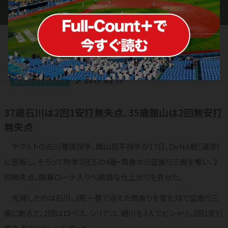
筒香KK！ ヤクルトのベテラン両腕が2
回0封、開幕ローテ入りへ順調
2017.02.17
東京ヤクルトスワローズ
37歳石川は2回1安打無失点、35歳館山は2回無安打
無失点
ヤクルトの石川雅規投手、館山昌平投手が17日、DeNA戦（浦添）
に登板し、そろって昨季2冠王の4番・筒香から空振り三振を奪い、2
回無失点。開幕ローテ入りへ順調な仕上がりを見せた。
先発したのは石川。2死一塁で迎えた筒香りを変化球で空振り三
振に斬ると、2回はロペス、シリアコ、細川を3人でピシャリ。2回1安打