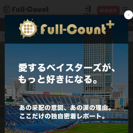
新規登録
新着
Full-Count＋
大谷翔平
特集・連載
NP
筒香KK！ ヤクルトのベ
HOME
プロ野球
JERA セ・リーグ
東京ヤクルトスワローズ