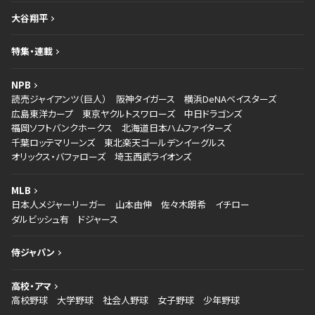
大谷翔平
特集・連載
NPB
読売ジャイアンツ（巨人）
阪神タイガース
横浜DeNAベイスターズ
広島東洋カープ
東京ヤクルトスワローズ
中日ドラゴンズ
福岡ソフトバンクホークス
北海道日本ハムファイターズ
千葉ロッテマリーンズ
東北楽天ゴールデンイーグルス
オリックス・バファローズ
埼玉西武ライオンズ
MLB
日本人メジャーリーガー
山本由伸
佐々木朗希
イチロー
ダルビッシュ有
ドジャース
侍ジャパン
高校・アマ
高校野球
大学野球
社会人野球
女子野球
少年野球