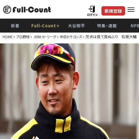
新規登録
新着
Full-Count＋
大谷翔平
特集・連載
NP
欠点は見て見ぬふり 松坂大輔の
HOME
プロ野球
JERA セ・リーグ
中日ドラゴンズ