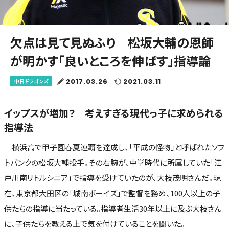
欠点は見て見ぬふり 松坂大輔の恩師
が明かす「良いところを伸ばす」指導論
2017.03.26
2021.03.11
中日ドラゴンズ
イップスが増加？ 考えすぎる現代っ子に求められる
指導法
横浜高で甲子園春夏連覇を達成し、「平成の怪物」と呼ばれたソフ
トバンクの松坂大輔投手。その右腕が、中学時代に所属していた「江
戸川南リトルシニア」で指導を受けていたのが、大枝茂明さんだ。現
在、東京都大田区の「城南ボーイズ」で監督を務め、100人以上の子
供たちの指導に当たっている。指導者生活30年以上に及ぶ大枝さん
に、子供たちを教える上で気を付けていることを聞いた。