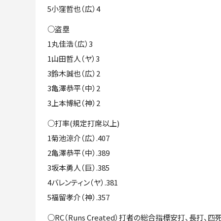
5小窪哲也（広）4
○盗塁
1丸佳浩（広）3
1山田哲人（ヤ）3
3鈴木誠也（広）2
3亀澤恭平（中）2
3上本博紀（神）2
○打率(規定打席以上)
1菊池涼介（広）.407
2亀澤恭平（中）.389
3坂本勇人（巨）.385
4バレンティン（ヤ）.381
5福留孝介（神）.357
○RC（Runs Created）打者の総合指標安打、長打、