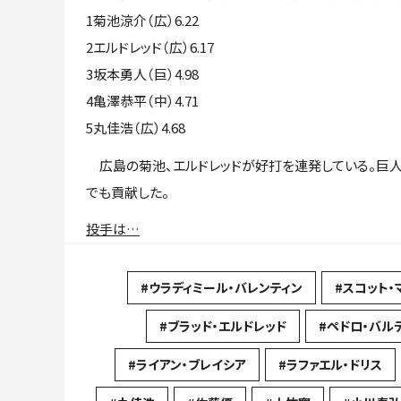
1菊池涼介（広）6.22
2エルドレッド（広）6.17
3坂本勇人（巨）4.98
4亀澤恭平（中）4.71
5丸佳浩（広）4.68
広島の菊池、エルドレッドが好打を連発している。巨人
でも貢献した。
投手は…
#ウラディミール・バレンティン
#スコット・
#ブラッド・エルドレッド
#ペドロ・バル
#ライアン・ブレイシア
#ラファエル・ドリス