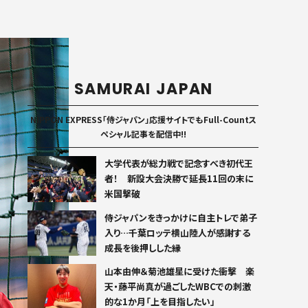
SAMURAI JAPAN
NIPPON EXPRESS「侍ジャパン」応援サイトでもFull-Countス
ペシャル記事を配信中!!
大学代表が総力戦で記念すべき初代王
者！ 新設大会決勝で延長11回の末に
米国撃破
侍ジャパンをきっかけに自主トレで弟子
入り…千葉ロッテ横山陸人が感謝する
成長を後押しした縁
山本由伸＆菊池雄星に受けた衝撃 楽
天・藤平尚真が過ごしたWBCでの刺激
的な1か月「上を目指したい」