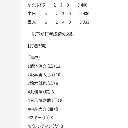
ヤクルト5 2 3 0 0.400
中日 5 2 3 0 0.400
巨人 6 2 4 0 0.333
以下が打者成績の5傑。
【打者5傑】
○安打
1菊池涼介（広）11
2坂本勇人（巨）10
3鈴木誠也（広）9
4丸佳浩（広）8
4阿部慎之助（巨）8
4中井大介（巨）8
4マギー（巨）8
4バレンティン（ヤ）8