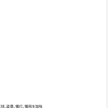
四死球、盗塁、犠打、犠飛を加味