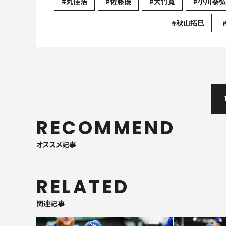
#丸佳浩
#佐藤優
#大竹寛
#小川泰弘
#秋山拓巳
RECOMMEND
オススメ記事
RELATED
関連記事