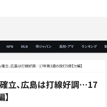
NPB
MLB
侍ジャパン
高校・アマ
ランキング
」確立、広島は打線好調…17年第3週の投打5傑【セ編】
確立、広島は打線好調…17
編】