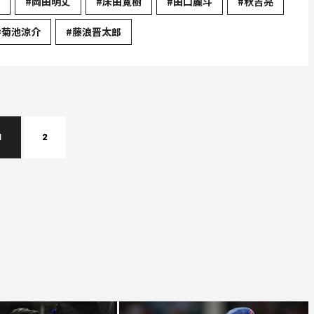
#岡田明丈
#床田寛樹
#田口麗斗
#秋吉亮
#菊池涼介
#藤浪晋太郎
1
2