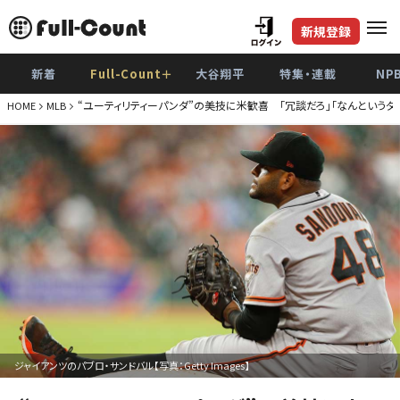
新規登録
新着
Full-Count＋
大谷翔平
特集・連載
NP
“ユーティリティーパンダ”の美技に米歓喜 「冗談だろ」「なんというダ
HOME
MLB
ジャイアンツのパブロ・サンドバル【写真：Getty Images】