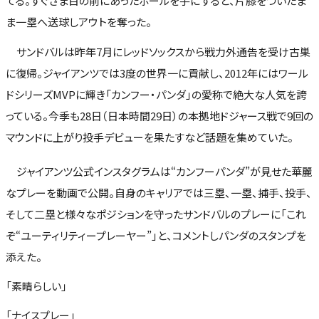
てる。すぐざま目の前にあったボールを手にすると、片膝をついたま
ま一塁へ送球しアウトを奪った。
サンドバルは昨年7月にレッドソックスから戦力外通告を受け古巣
に復帰。ジャイアンツでは3度の世界一に貢献し、2012年にはワール
ドシリーズMVPに輝き「カンフー・パンダ」の愛称で絶大な人気を誇
っている。今季も28日（日本時間29日）の本拠地ドジャース戦で9回の
マウンドに上がり投手デビューを果たすなど話題を集めていた。
ジャイアンツ公式インスタグラムは“カンフーパンダ”が見せた華麗
なプレーを動画で公開。自身のキャリアでは三塁、一塁、捕手、投手、
そして二塁と様々なポジションを守ったサンドバルのプレーに「これ
ぞ“ユーティリティープレーヤー”」と、コメントしパンダのスタンプを
添えた。
「素晴らしい」
「ナイスプレー」