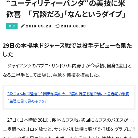
“ユーティリティーパンダ”の美技に米
歓喜 「冗談だろ」「なんというダイブ」
2018.05.29
2019.08.03
MLB
29日の本拠地ドジャース戦では投手デビューも果た
した
ジャイアンツのパブロ・サンドバル内野手が今季初、自身2度目と
なる二塁手として出場し、華麗な美技を披露した。
“欽ちゃん球団監督”片岡安祐美の今 2度の流産を経て母に…思春期の後悔
「生理に見て見ぬふりを」
27日（日本時間28日）、敵地カブス戦。初回にカブスのバエスが一、
二塁間へのゴロを放つと、サンドバルは横っ飛びで打球をグラブに当