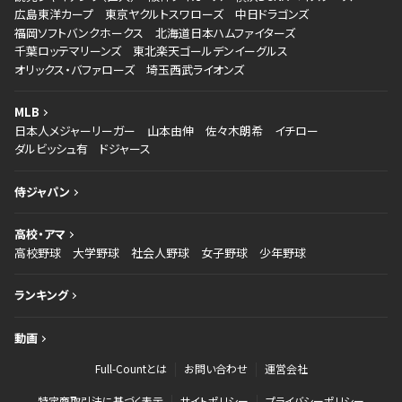
広島東洋カープ
東京ヤクルトスワローズ
中日ドラゴンズ
福岡ソフトバンクホークス
北海道日本ハムファイターズ
千葉ロッテマリーンズ
東北楽天ゴールデンイーグルス
オリックス・バファローズ
埼玉西武ライオンズ
MLB
日本人メジャーリーガー
山本由伸
佐々木朗希
イチロー
ダルビッシュ有
ドジャース
侍ジャパン
高校・アマ
高校野球
大学野球
社会人野球
女子野球
少年野球
ランキング
動画
Full-Countとは
お問い合わせ
運営会社
特定商取引法に基づく表示
サイトポリシー
プライバシーポリシー