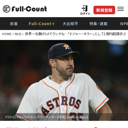
新規登録
新着
Full-Count＋
大谷翔平
特集・連載
NP
世界一右腕がLAでランチも…「ドジャー・キラー」として1億円超請求され
HOME
MLB
アストロズのジャスティン・バーランダー【写真：Getty Images】