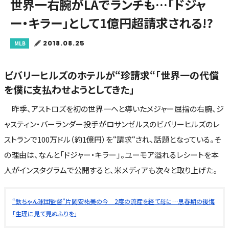
世界一右腕がLAでランチも…「ドジャ
ー・キラー」として1億円超請求される!?
2018.08.25
MLB
ビバリーヒルズのホテルが“珍請求“「世界一の代償
を僕に支払わせようとしてきた」
昨季、アストロズを初の世界一へと導いたメジャー屈指の右腕、ジ
ャスティン・バーランダー投手がロサンゼルスのビバリーヒルズのレ
ストランで100万ドル（約1億円）を“請求“され、話題となっている。そ
の理由は、なんと「ドジャー・キラー」。ユーモア溢れるレシートを本
人がインスタグラムで公開すると、米メディアも次々と取り上げた。
“欽ちゃん球団監督”片岡安祐美の今 2度の流産を経て母に…思春期の後悔
「生理に見て見ぬふりを」