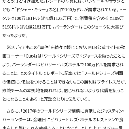
がとう！」と付け加えた。レシートの写真には、パンケーキやサラダと
ともに「ドジャー・キラー」の名目で100万ドルが請求されている。トー
タルは100万181ドル（約1億1122万円）で、消費税を含めると109万
5198ドル（約1億2181万円）。バーランダーはこのジョークに大喜び
だったようだ。
米メディアもこの“事件“を続々と報じており、MLB公式サイトの動
画コーナー「Cut4」は「ワールドシリーズでドジャースを破ったことに
より、バーランダーはビバリーヒルズホテルで100万ドルを請求され
ることに」とのタイトルでレポート。記事では「ワールドシリーズ制覇
の価値に、値段をつけることはできない。この勝利はプライレスだが、
敗戦チームの本拠地を訪れれば、信じられないような代償を払うこ
とになることもある」と冗談交じりに伝えている。
さらに、「2017年のワールドシリーズ制覇に貢献したジャスティン・
バーランダーは、金曜日にビバリーヒルズ・ホテルのレストランで食
事をした際にこれを痛感することになった」とした上で、メジャー屈