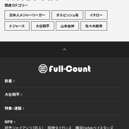
関連カテゴリ一
日本人メジャーリーガー
ダルビッシュ有
イチロー
ドジャース
大谷翔平
山本由伸
佐々木朗希
新着
大谷翔平
特集・連載
NPB
読売ジャイアンツ（巨人）
阪神タイガース
横浜DeNAベイスターズ