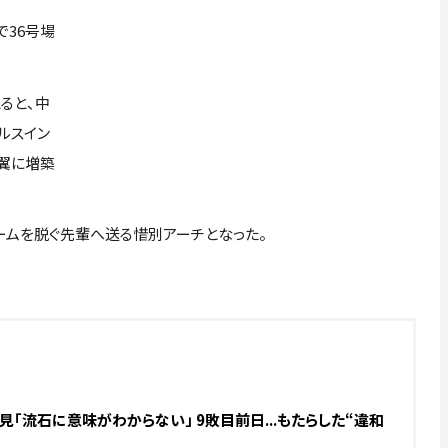
で36号場
ると、中
ルスイン
右翼に増築
ムを脱ぐ先輩へ送る惜別アーチとなった。
「流石に意味がわからない」 9敗目前日...もたらした“違和