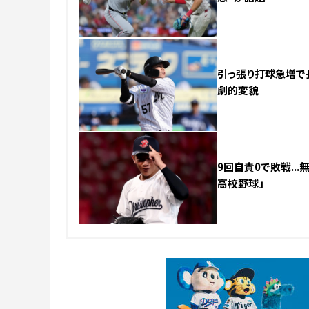
引っ張り打球急増で
劇的変貌
9回自責0で敗戦..
高校野球」