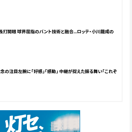
長打開眼 球界屈指のバント技術と融合...ロッテ・小川龍成の
.無念の注目左腕に「好感」「感動」 中継が捉えた振る舞い「これぞ