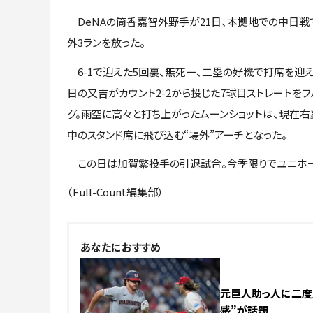
DeNAの筒香嘉智外野手が21日、本拠地での中日戦
外3ランを放った。
6-1で迎えた5回裏、無死一、二塁の好機で打席を迎え
日の又吉がカウント2-2から投じた7球目ストレートをフ
グ。雨空に高々と打ち上がったムーンショットは、現在
中のスタンド席に飛び込む“場外”アーチとなった。
この日は加賀繁投手の引退試合。今季限りでユニホー
（Full-Count編集部）
あなたにおすすめ
元巨人助っ人に二度見
感”が話題