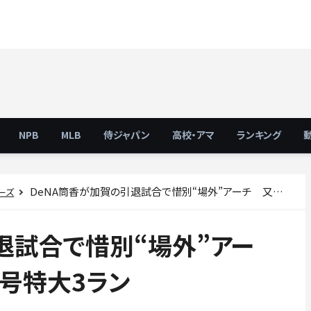
NPB
MLB
侍ジャパン
高校・アマ
ランキング
DeNA筒香が加賀の引退試合で惜別“場外”アーチ 又吉から右翼へ36号特大3ラン
ーズ
退試合で惜別“場外”アー
号特大3ラン