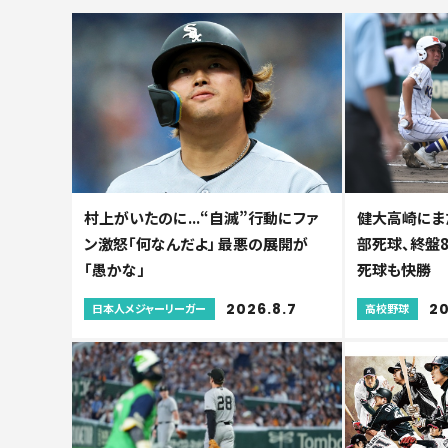
村上がいたのに...“自滅”行動にファ
健大高崎にま
ン激怒「何なんだよ」 最悪の展開が
部死球、終盤8
「愚かな」
死球も快勝
2026.8.7
20
日本人メジャーリーガー
高校野球