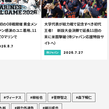
初のOB戦開催 黄金メン
大学代表が総力戦で記念すべき初代
ファン感涙のユニ着用、11
王者！ 新設大会決勝で延長11回の
ZOマリンで
末に米国撃破（侍ジャパン応援特設サ
イトへ）
026.8.7
2026.7.27
侍ジャパン
#ヴィーナス
#柳裕也
#菅野智之
#森下暢仁
九郎
#戦力外通告
#細川成也