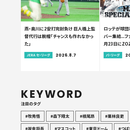
燕・奥川に2安打完封負け 巨人橋上監
ロッテが球団
督代行は脱帽「チャンスも作れなかっ
バー集結...
た」
月23日にZO
2026.8.7
2
JERA セ・リーグ
パ・リーグ
KEYWORD
注目のタグ
#牧秀悟
#森下翔太
#根尾昂
#栗林良吏
#坂倉将吾
#マスコット
#東京ドーム
#つば