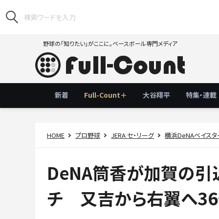
野球の「知りたい」がここに。ベースボール専門メディア
新着
Full-Count＋
大谷翔平
特集・連載
HOME
プロ野球
JERA セ・リーグ
横浜DeNAベイスタ
DeNA筒香が加賀の引
チ 又吉から右翼へ36