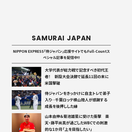
SAMURAI JAPAN
NIPPON EXPRESS「侍ジャパン」応援サイトでもFull-Countス
ペシャル記事を配信中!!
大学代表が総力戦で記念すべき初代王
者！ 新設大会決勝で延長11回の末に
米国撃破
侍ジャパンをきっかけに自主トレで弟子
入り…千葉ロッテ横山陸人が感謝する
成長を後押しした縁
山本由伸＆菊池雄星に受けた衝撃 楽
天・藤平尚真が過ごしたWBCでの刺激
的な1か月「上を目指したい」