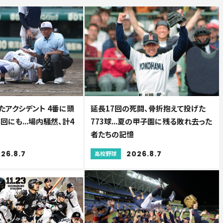
たアクシデント 4番に頭
延長17回の死闘、骨折抱えて投げた
回にも...場内騒然、計4
773球...夏の甲子園に残る敗れ去った
者たちの記憶
26.8.7
2026.8.7
高校野球