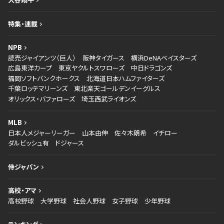
特集・連載
NPB
読売ジャイアンツ（巨人）
阪神タイガース
横浜DeNAベイスターズ
広島東洋カープ
東京ヤクルトスワローズ
中日ドラゴンズ
福岡ソフトバンクホークス
北海道日本ハムファイターズ
千葉ロッテマリーンズ
東北楽天ゴールデンイーグルス
オリックス・バファローズ
埼玉西武ライオンズ
MLB
日本人メジャーリーガー
山本由伸
佐々木朗希
イチロー
ダルビッシュ有
ドジャース
侍ジャパン
高校・アマ
高校野球
大学野球
社会人野球
女子野球
少年野球