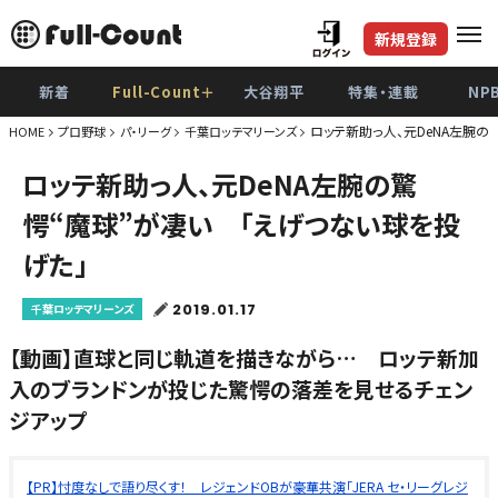
新規登録
新着
Full-Count＋
大谷翔平
特集・連載
NP
ロッテ新助っ人、元DeNA左腕の
HOME
プロ野球
パ・リーグ
千葉ロッテマリーンズ
ロッテ新助っ人、元DeNA左腕の驚
愕“魔球”が凄い 「えげつない球を投
げた」
2019.01.17
千葉ロッテマリーンズ
【動画】直球と同じ軌道を描きながら… ロッテ新加
入のブランドンが投じた驚愕の落差を見せるチェン
ジアップ
【PR】忖度なしで語り尽くす！ レジェンドOBが豪華共演「JERA セ・リーグレジ