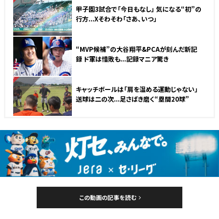
甲子園3試合で「今日もなし」 気になる“初”の
行方...Xそわそわ「さあ、いつ」
“MVP候補”の大谷翔平&PCAが刻んだ新記
録 ド軍は惜敗も...記録マニア驚き
NEW
キャッチボールは「肩を温める運動じゃない」
送球は二の次...足さばき磨く“塁間20球”
この動画の記事を読む