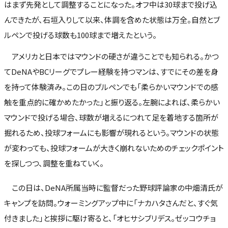
はまず先発として調整することになった。オフ中は30球まで投げ込
んできたが、石垣入りして以来、体調を含めた状態は万全。自然とブ
ルペンで投げる球数も100球まで増えたという。
アメリカと日本ではマウンドの硬さが違うことでも知られる。かつ
てDeNAやBCリーグでプレー経験を持つマンは、すでにその差を身
を持って体験済み。この日のブルペンでも「柔らかいマウンドでの感
触を重点的に確かめたかった」と振り返る。左腕によれば、柔らかい
マウンドで投げる場合、球数が増えるにつれて足を着地する箇所が
掘れるため、投球フォームにも影響が現れるという。マウンドの状態
が変わっても、投球フォームが大きく崩れないためのチェックポイント
を探しつつ、調整を重ねていく。
この日は、DeNA所属当時に監督だった野球評論家の中畑清氏が
キャンプを訪問。ウォーミングアップ中に「ナカハタさんだと、すぐ気
付きました」と挨拶に駆け寄ると、「オヒサシブリデス。ゼッコウチョ