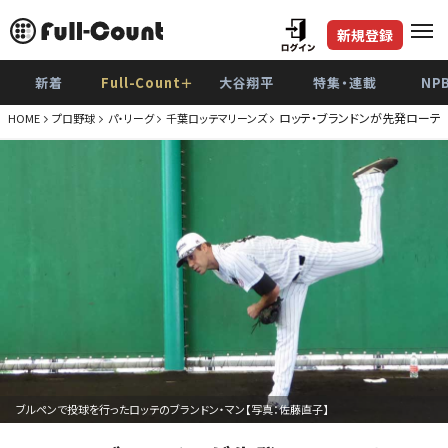
新規登録
新着
Full-Count＋
大谷翔平
特集・連載
NP
ロッテ・ブランドンが先発ローテ入
HOME
プロ野球
パ・リーグ
千葉ロッテマリーンズ
ブルペンで投球を行ったロッテのブランドン・マン【写真：佐藤直子】