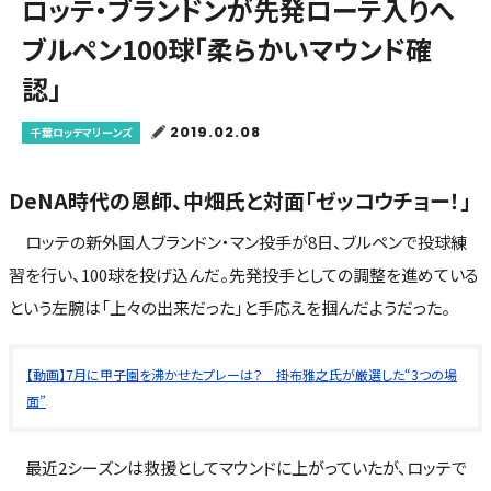
ロッテ・ブランドンが先発ローテ入りへ
ブルペン100球「柔らかいマウンド確
認」
2019.02.08
千葉ロッテマリーンズ
DeNA時代の恩師、中畑氏と対面「ゼッコウチョー！」
ロッテの新外国人ブランドン・マン投手が8日、ブルペンで投球練
習を行い、100球を投げ込んだ。先発投手としての調整を進めている
という左腕は「上々の出来だった」と手応えを掴んだようだった。
【動画】7月に甲子園を沸かせたプレーは？ 掛布雅之氏が厳選した“3つの場
面”
最近2シーズンは救援としてマウンドに上がっていたが、ロッテで