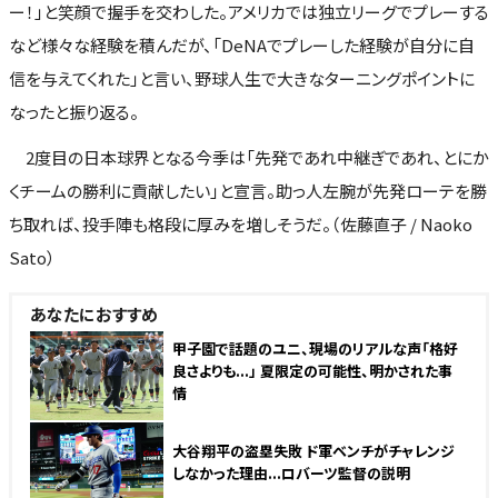
ー！」と笑顔で握手を交わした。アメリカでは独立リーグでプレーする
など様々な経験を積んだが、「DeNAでプレーした経験が自分に自
信を与えてくれた」と言い、野球人生で大きなターニングポイントに
なったと振り返る。
2度目の日本球界となる今季は「先発であれ中継ぎであれ、とにか
くチームの勝利に貢献したい」と宣言。助っ人左腕が先発ローテを勝
ち取れば、投手陣も格段に厚みを増しそうだ。（佐藤直子 / Naoko
Sato）
あなたにおすすめ
甲子園で話題のユニ、現場のリアルな声「格好
良さよりも...」 夏限定の可能性、明かされた事
情
大谷翔平の盗塁失敗 ド軍ベンチがチャレンジ
しなかった理由...ロバーツ監督の説明