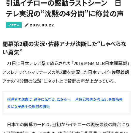
引退イチローの感動ラストシーン 日
テレ実況の“沈黙の4分間”に称賛の声
2019.03.22
イチロー
開幕第2戦の実況・佐藤アナが決断した“しゃべらな
い勇気”
21日に日本テレビ系で放送された「2019 MGM MLB日本開幕戦」
アスレチックス-マリナーズの第2戦を実況した日本テレビ・佐藤義朗
アナの“4分間の沈黙”にネット上で賛辞の声が上がっている。
指導者の遠慮は「選手に伝わる。だから…」 片岡安祐美が考える、男性指導
者と女子選手の理想の関係
日本での開幕カードは、当初からイチローの現役最後の舞台にな