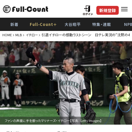
新規登録
新着
Full-Count＋
大谷翔平
特集・連載
NP
引退イチローの感動ラストシーン 日テレ実況の“沈黙の4
HOME
MLB
イチロー
ファンの声援に手を振ったマリナーズ・イチロー【写真：Getty Images】