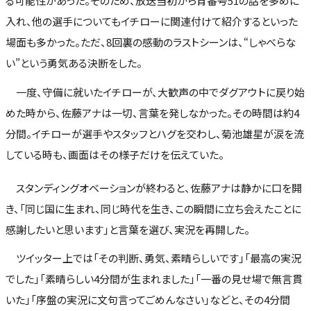
る可能性があった。そのため、放送当初から背番号51の話を多めに
入れ、他の選手についてもイチローに関連付けて紹介するといった
場面も多かった。ただ、8回裏の感動のラストシーンは、“しゃべらな
い”という勇気ある決断をした。
一度、守備に就いたイチローが、大歓声の中でダグアウトに戻り始
めた時から、佐藤アナは一切、言葉を発しなかった。その時間は約4
分間。イチローが選手やスタッフとハグを交わし、菊池雄星が涙を流
している時も、画面はその様子だけを伝えていた。
スタンディングオベーションが終わると、佐藤アナは静かに口を開
き、「同じ国に生まれ、同じ時代を生き、この瞬間に立ち会えたことに
感謝したいと思います」と言葉を選び、実況を再開した。
ツイッター上では「その判断、勇気、素晴らしいです」「最高の実況
でした」「素晴らしい4分間が生まれました」「一番の見せ場で無言貫
いた」「序盤の実況に文句言ってごめんなさい」などと、その4分間