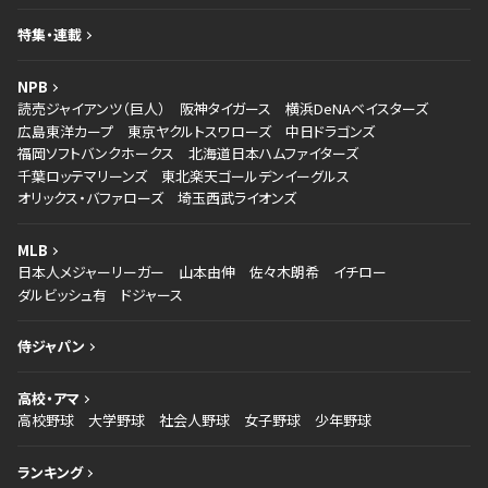
特集・連載
NPB
読売ジャイアンツ（巨人）
阪神タイガース
横浜DeNAベイスターズ
広島東洋カープ
東京ヤクルトスワローズ
中日ドラゴンズ
福岡ソフトバンクホークス
北海道日本ハムファイターズ
千葉ロッテマリーンズ
東北楽天ゴールデンイーグルス
オリックス・バファローズ
埼玉西武ライオンズ
MLB
日本人メジャーリーガー
山本由伸
佐々木朗希
イチロー
ダルビッシュ有
ドジャース
侍ジャパン
高校・アマ
高校野球
大学野球
社会人野球
女子野球
少年野球
ランキング