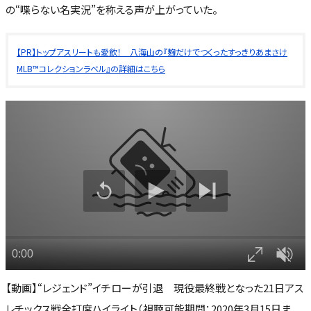
の“喋らない名実況”を称える声が上がっていた。
【PR】トップアスリートも愛飲！ 八海山の『麹だけでつくったすっきりあまさけ
MLB™コレクションラベル』の詳細はこちら
【動画】“レジェンド”イチローが引退 現役最終戦となった21日アス
レチックス戦全打席ハイライト（視聴可能期間：2020年3月15日ま