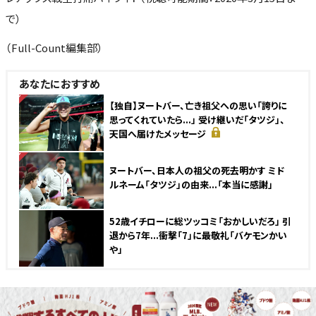
で）
（Full-Count編集部）
あなたにおすすめ
NEW
【独自】ヌートバー、亡き祖父への思い「誇りに
思ってくれていたら...」 受け継いだ「タツジ」、
天国へ届けたメッセージ
NEW
ヌートバー、日本人の祖父の死去明かす ミド
ルネーム「タツジ」の由来...「本当に感謝」
52歳イチローに総ツッコミ「おかしいだろ」 引
退から7年...衝撃「7」に最敬礼「バケモンかい
や」