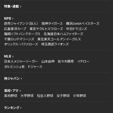
特集・連載
NPB
読売ジャイアンツ（巨人）
阪神タイガース
横浜DeNAベイスターズ
広島東洋カープ
東京ヤクルトスワローズ
中日ドラゴンズ
福岡ソフトバンクホークス
北海道日本ハムファイターズ
千葉ロッテマリーンズ
東北楽天ゴールデンイーグルス
オリックス・バファローズ
埼玉西武ライオンズ
MLB
日本人メジャーリーガー
山本由伸
佐々木朗希
イチロー
ダルビッシュ有
ドジャース
侍ジャパン
高校・アマ
高校野球
大学野球
社会人野球
女子野球
少年野球
ランキング