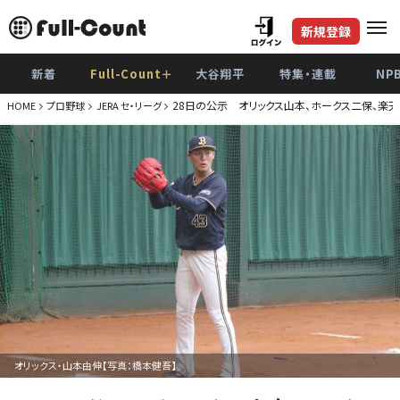
新規登録
新着
Full-Count＋
大谷翔平
特集・連載
NP
28日の公示 オリックス山本、ホークス二保、楽
HOME
プロ野球
JERA セ・リーグ
オリックス・山本由伸【写真：橋本健吾】