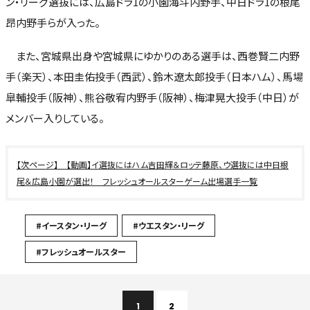
ン・リーグ選抜には、広島ドラ1の小園海斗内野手、中日ドラ1の根尾
昂内野手らが入った。
また、宮城県出身や宮城県にゆかりのある選手は、西巻賢二内野
手（楽天）、本田圭佑投手（西武）、鈴木遼太郎投手（日本ハム）、馬場
皐輔投手（阪神）、熊谷敬宥内野手（阪神）、梅津晃大投手（中日）が
メンバー入りしている。
【動画】イ選抜にはハム吉田輝＆ロッテ藤原、ウ選抜には中日根
尾＆広島小園が選出！ フレッシュオールスターゲーム出場選手一覧
#イースタン・リーグ
#ウエスタン・リーグ
#フレッシュオールスター
1
2