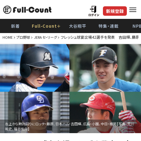
新規登録
新着
Full-Count＋
大谷翔平
特集・連載
NP
フレッシュ球宴出場42選手を発表 吉田輝、藤原
HOME
プロ野球
JERA セ・リーグ
左上から時計回りにロッテ・藤原、日本ハム・吉田輝、広島・小園、中日・根尾【写真：荒川
祐史、福谷佑介】