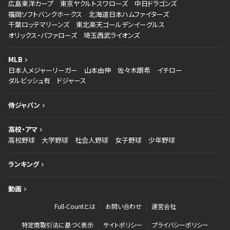
広島東洋カープ
東京ヤクルトスワローズ
中日ドラゴンズ
福岡ソフトバンクホークス
北海道日本ハムファイターズ
千葉ロッテマリーンズ
東北楽天ゴールデンイーグルス
オリックス・バファローズ
埼玉西武ライオンズ
MLB
日本人メジャーリーガー
山本由伸
佐々木朗希
イチロー
ダルビッシュ有
ドジャース
侍ジャパン
高校・アマ
高校野球
大学野球
社会人野球
女子野球
少年野球
ランキング
動画
Full-Countとは
お問い合わせ
運営会社
特定商取引法に基づく表示
サイトポリシー
プライバシーポリシー