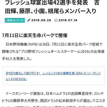
フレッシュ球宴出場42選手を発表 吉
田輝、藤原、小園、根尾らメンバー入り
2019.06.26
2019.07.14
JERA セ・リーグ
7月11日に楽天生命パークで開催
日本野球機構（NPB）は26日、7月11日に楽天生命パーク宮城で
開催される「プロ野球フレッシュオールスターゲーム2019」の出場選
手42人を発表した。
【PR】忖度なしで語り尽くす！ レジェンドOBが豪華共演「JERA セ・リーグレジ
ェンドLIVE2026」
イースタン・リーグ選抜は、日本ハムドラ1の吉田輝星投手、ロッテ
ドラ1の藤原恭大外野手、西武ドラ1の松本航投手らが選出。ウエスタ