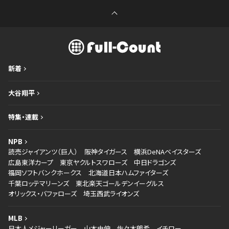
新着
大谷翔平
特集・連載
NPB
読売ジャイアンツ（巨人）
阪神タイガース
横浜DeNAベイスターズ
広島東洋カープ
東京ヤクルトスワローズ
中日ドラゴンズ
福岡ソフトバンクホークス
北海道日本ハムファイターズ
千葉ロッテマリーンズ
東北楽天ゴールデンイーグルス
オリックス・バファローズ
埼玉西武ライオンズ
MLB
日本人メジャーリーガー
山本由伸
佐々木朗希
イチロー