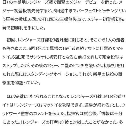
日）の本拠地レンジャーズ戦で衝撃のメジャーデビューを飾った。メ
ジャー初登板初先発すると、6回途中までパーフェクトピッチングとい
う圧巻の投球。6回1安打1四球3三振無失点で、メジャー初登板初先
発で初勝利を手にした。
初回、レンジャーズ打線を3者凡退に封じると、そこから1人の走者
も許さぬまま、6回1死まで驚愕の16打者連続アウトに仕留めたマッ
ケイ。6回1死でサンタナに初安打となる右前打を許して完全投球は
ストップしたが、その後の2死一、二塁のピンチを凌いだ。初安打を打
たれた際にはスタンディングオベーション。それが、新星の快投の衝
撃度を物語っていた。
ほぼ完璧に封じられることとなったレンジャーズ打線。MLB公式サ
イトは「レンジャーズはマッケイを攻略できず、連勝が終わる」とし、ウ
ッドワード監督のコメントを伝えた。指揮官は試合後、「情報は十分
にあった。（レンジャーズの打者は）彼と対戦したことがなかった。多