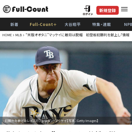
新規登録
新着
Full-Count＋
大谷翔平
特集・連載
NP
“米版オオタニ”マッケイに敵将は脱帽 初登板初勝利を献上し「情報は
HOME
MLB
初勝利を挙げたレイズのブレンダン・マッケイ【写真：Getty Images】