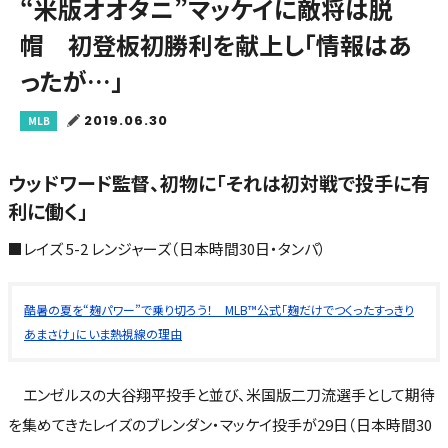
“米版オオタニ”マッケイに敵将は脱
帽 初登板初勝利を献上し「情報はあ
ったが…」
2019.06.30
MLB
ウッドワード監督、初物に「それは初対戦で投手に有
利に働く」
■レイズ 5-2 レンジャーズ（日本時間30日・タンパ）
酷暑の夏を“麹パワー”で乗り切ろう！ MLB™公式「麹だけでつくったすっきり
あまさけ」にいま熱視線の理由
エンゼルスの大谷翔平投手と並び、米国版二刀流選手として期待
を集めてきたレイズのブレンダン・マッケイ投手が29日（日本時間30