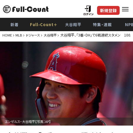
新規登録
新着
Full-Count＋
大谷翔平
特集・連載
NP
大谷翔平、「3番・DH」で6戦連続スタメン 10
HOME
MLB
ドジャース
大谷翔平
エンゼルス・大谷翔平【写真：AP】