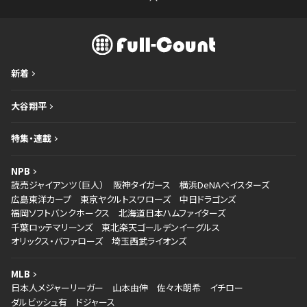
新着
大谷翔平
特集・連載
NPB
読売ジャイアンツ（巨人）
阪神タイガース
横浜DeNAベイスターズ
広島東洋カープ
東京ヤクルトスワローズ
中日ドラゴンズ
福岡ソフトバンクホークス
北海道日本ハムファイターズ
千葉ロッテマリーンズ
東北楽天ゴールデンイーグルス
オリックス・バファローズ
埼玉西武ライオンズ
MLB
日本人メジャーリーガー
山本由伸
佐々木朗希
イチロー
ダルビッシュ有
ドジャース