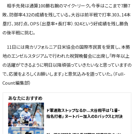
相手先発は通算100勝右腕のマイク・リーク。今季はここまで7勝7
敗、防御率4.32の成績を残している。大谷は前半戦で打率.303、14本
塁打、38打点、OPS（出塁率+長打率）.924という好成績を残し勝負
の後半戦に挑む。
11日には南カリフォルニア日米協会の国際市民賞を受賞し、本拠
地のエンゼルスタジアムで行われた祝賀晩餐会に出席し「昨年以上
の活躍ができるように明日以降頑張っていきたいなと思っていますの
で、応援をよろしくお願いします」と意気込みを語っていた。（Full-
Count編集部）
あなたにおすすめ
NEW
ド軍連敗ストップなるか...大谷翔平は「1番・
指名打者」 ヌートバー加入のDバックスと対決