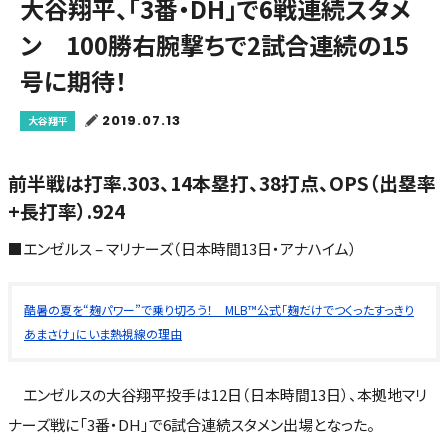
大谷翔平、「3番・DH」で6戦連続スタメ
ン 100勝右腕撃ちで2試合連続の15
号に期待！
2019.07.13
大谷翔平
前半戦は打率.303、14本塁打、38打点、OPS（出塁率
+長打率）.924
■エンゼルス – マリナーズ（日本時間13日・アナハイム）
酷暑の夏を“麹パワー”で乗り切ろう！ MLB™公式「麹だけでつくったすっきり
あまさけ」にいま熱視線の理由
エンゼルスの大谷翔平投手は12日（日本時間13日）、本拠地マリ
ナーズ戦に「3番・DH」で6試合連続スタメン出場となった。