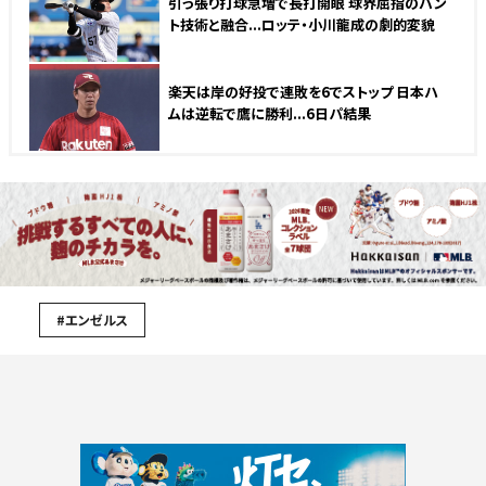
引っ張り打球急増で長打開眼 球界屈指のバン
ト技術と融合...ロッテ・小川龍成の劇的変貌
楽天は岸の好投で連敗を6でストップ 日本ハ
ムは逆転で鷹に勝利...6日パ結果
#エンゼルス