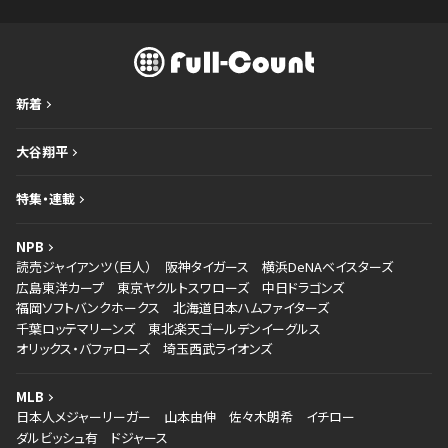
新着
大谷翔平
特集・連載
NPB
読売ジャイアンツ（巨人）
阪神タイガース
横浜DeNAベイスターズ
広島東洋カープ
東京ヤクルトスワローズ
中日ドラゴンズ
福岡ソフトバンクホークス
北海道日本ハムファイターズ
千葉ロッテマリーンズ
東北楽天ゴールデンイーグルス
オリックス・バファローズ
埼玉西武ライオンズ
MLB
日本人メジャーリーガー
山本由伸
佐々木朗希
イチロー
ダルビッシュ有
ドジャース