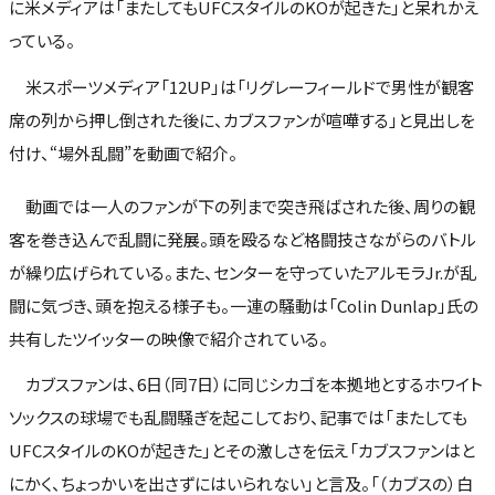
に米メディアは「またしてもUFCスタイルのKOが起きた」と呆れかえ
っている。
米スポーツメディア「12UP」は「リグレーフィールドで男性が観客
席の列から押し倒された後に、カブスファンが喧嘩する」と見出しを
付け、“場外乱闘”を動画で紹介。
動画では一人のファンが下の列まで突き飛ばされた後、周りの観
客を巻き込んで乱闘に発展。頭を殴るなど格闘技さながらのバトル
が繰り広げられている。また、センターを守っていたアルモラJr.が乱
闘に気づき、頭を抱える様子も。一連の騒動は「Colin Dunlap」氏の
共有したツイッターの映像で紹介されている。
カブスファンは、6日（同7日）に同じシカゴを本拠地とするホワイト
ソックスの球場でも乱闘騒ぎを起こしており、記事では「またしても
UFCスタイルのKOが起きた」とその激しさを伝え「カブスファンはと
にかく、ちょっかいを出さずにはいられない」と言及。「（カブスの）白