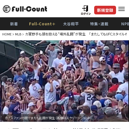
新規登録
新着
Full-Count＋
大谷翔平
特集・連載
NP
カ軍野手も頭を抱える“場外乱闘”が発生 「またしてもUFCスタイルの
HOME
MLB
カブスファンの間でまたも乱闘が発生（画像はスクリーンショット）