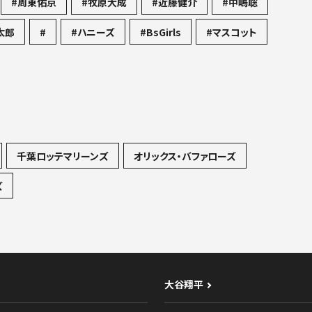
#周東佑京
#牧原大成
#近藤健介
#中嶋聡
太郎
#
#ハニーズ
#BsGirls
#マスコット
千葉ロッテマリーンズ
オリックス・バファローズ
ズ
大谷翔平