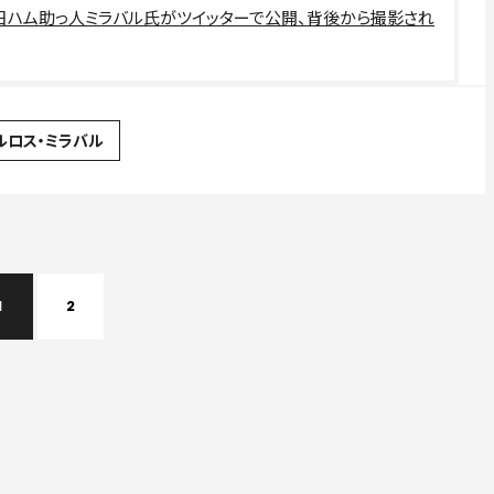
 元日ハム助っ人ミラバル氏がツイッターで公開、背後から撮影され
ルロス・ミラバル
1
2