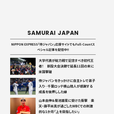
SAMURAI JAPAN
NIPPON EXPRESS「侍ジャパン」応援サイトでもFull-Countス
ペシャル記事を配信中!!
大学代表が総力戦で記念すべき初代王
者！ 新設大会決勝で延長11回の末に
米国撃破
侍ジャパンをきっかけに自主トレで弟子
入り…千葉ロッテ横山陸人が感謝する
成長を後押しした縁
山本由伸＆菊池雄星に受けた衝撃 楽
天・藤平尚真が過ごしたWBCでの刺激
的な1か月「上を目指したい」