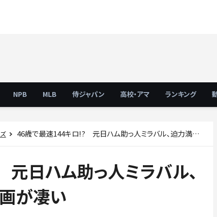
NPB
MLB
侍ジャパン
高校・アマ
ランキング
46歳で最速144キロ!? 元日ハム助っ人ミラバル、迫力満点の投球練習動画が凄い
ーズ
? 元日ハム助っ人ミラバル、
画が凄い