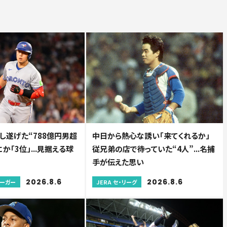
し遂げた“788億円男超
中日から熱心な誘い「来てくれるか」
か「3位」...見据える球
従兄弟の店で待っていた“4人”...名捕
手が伝えた思い
2026.8.6
2026.8.6
リーガー
JERA セ・リーグ