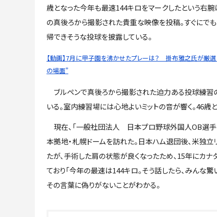
歳となった今年も最速144キロをマークしたという右腕
の真後ろから撮影された貴重な映像を投稿。すぐにでも
帰できそうな投球を披露している。
【動画】7月に甲子園を沸かせたプレーは？ 掛布雅之氏が厳選し
の場面”
ブルペンで真後ろから撮影された迫力ある投球練習の
いる。室内練習場には心地よいミットの音が響く。46歳
現在、「一般社団法人 日本プロ野球外国人OB選手会
本拠地・札幌ドームを訪れた。日本ハム退団後、米独立
たが、手術した肩の状態が良くなったため、15年にカ
ており「今年の最速は144キロ。そう話したら、みんな
その言葉に偽りがないことがわかる。