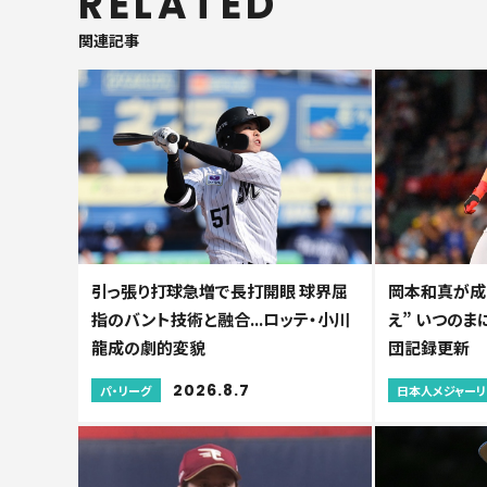
RELATED
関連記事
引っ張り打球急増で長打開眼 球界屈
岡本和真が成
指のバント技術と融合...ロッテ・小川
え” いつのまに
龍成の劇的変貌
団記録更新
2026.8.7
パ・リーグ
日本人メジャー