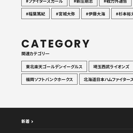
#ファイターズガール
#新庄剛志
#戦力外通告
#稲葉篤紀
#宮城大弥
#伊藤大海
#杉本裕
CATEGORY
関連カテゴリ一
東北楽天ゴールデンイーグルス
埼玉西武ライオンズ
福岡ソフトバンクホークス
北海道日本ハムファイター
新着