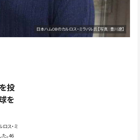
日本ハムOBのカルロス・ミラバル氏【写真：豊川遼】
を投
球を
ルロス・ミ
た。46