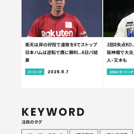
楽天は岸の好投で連敗を6でストップ
2回8失点KO.
日本ハムは逆転で鷹に勝利...6日パ結
阪神戦で大炎
果
人・又木も
2026.8.7
パ・リーグ
JERA セ・リーグ
KEYWORD
注目のタグ