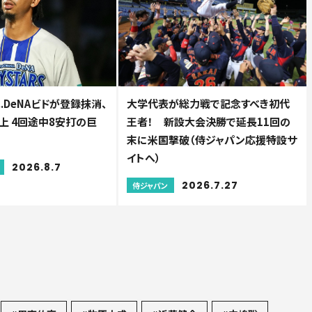
..DeNAビドが登録抹消、
大学代表が総力戦で記念すべき初代
上 4回途中8安打の巨
王者！ 新設大会決勝で延長11回の
末に米国撃破（侍ジャパン応援特設サ
イトへ）
2026.8.7
2026.7.27
侍ジャパン