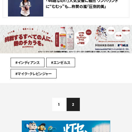
「46歳なの!?」人気女優に騒然 ワンバウンド
に“むむっ”も...称賛の嵐「圧倒的美」
#インディアンス
#エンゼルス
#マイク・クレビンジャー
1
2