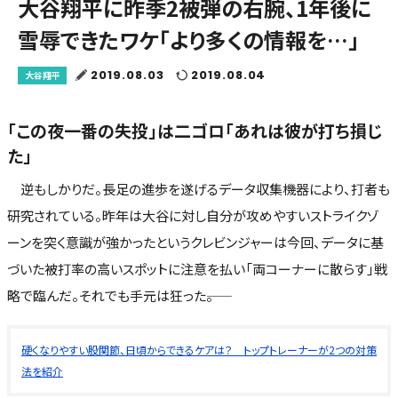
大谷翔平に昨季2被弾の右腕、1年後に
雪辱できたワケ「より多くの情報を…」
2019.08.03
2019.08.04
大谷翔平
「この夜一番の失投」は二ゴロ「あれは彼が打ち損じ
た」
逆もしかりだ。長足の進歩を遂げるデータ収集機器により、打者も
研究されている。昨年は大谷に対し自分が攻めやすいストライクゾ
ーンを突く意識が強かったというクレビンジャーは今回、データに基
づいた被打率の高いスポットに注意を払い「両コーナーに散らす」戦
略で臨んだ。それでも手元は狂った――。
硬くなりやすい股関節、日頃からできるケアは？ トップトレーナーが2つの対策
法を紹介