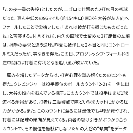
「この夜一番の失投」としたのが、二ゴロに仕留めた2打席目の初球
だった。真ん中低めの96マイル（約154キロ）直球を大谷が左方向へ
ファールしたことで命拾いした。「あれは彼が打ち損じたものだった
ね」と苦笑する。付言すれば、内角の直球で仕留めた３打席目の左飛
は、捕手の要求と違う逆球。昨夏に被弾した２本目と同じコントロー
ルミスだったが、事なきを得た。この日、プログレッシブ・フィールドの
左中間には打者に有利となる追い風が吹いていた。
厚みを増したデータからは、打者心理を読み解くためのヒントも
得た。クレビンジャーは投手優位のボールカウント「2-2」を一例に出
し、大谷の傾向を掴んでいる様子。このカウントでは投手はまだ1球
遊べる余裕があり、打者は三振警戒で際どい球をカットにかかる圧
力がかかる。また、このカウントに至るには最低でも4球が費やされ、
打者には配球の傾向が見えてくる。両者の駆け引きがぶつかり合う
カウントで、その優位を無駄にしないための大谷の“傾向”をデータ