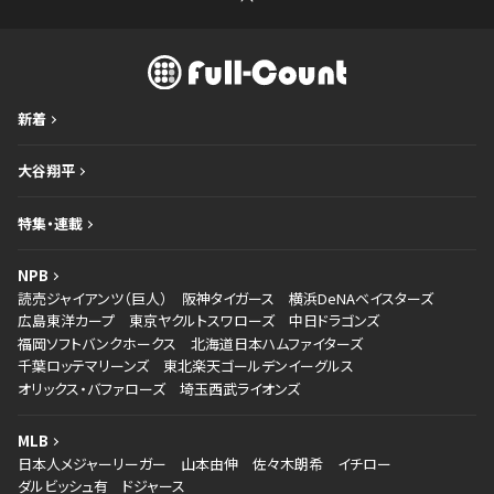
新着
大谷翔平
特集・連載
NPB
読売ジャイアンツ（巨人）
阪神タイガース
横浜DeNAベイスターズ
広島東洋カープ
東京ヤクルトスワローズ
中日ドラゴンズ
福岡ソフトバンクホークス
北海道日本ハムファイターズ
千葉ロッテマリーンズ
東北楽天ゴールデンイーグルス
オリックス・バファローズ
埼玉西武ライオンズ
MLB
日本人メジャーリーガー
山本由伸
佐々木朗希
イチロー
ダルビッシュ有
ドジャース