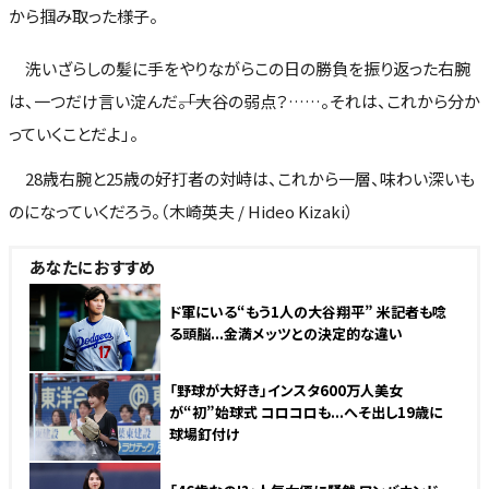
から掴み取った様子。
洗いざらしの髪に手をやりながらこの日の勝負を振り返った右腕
は、一つだけ言い淀んだ――。「大谷の弱点？……。それは、これから分か
っていくことだよ」。
28歳右腕と25歳の好打者の対峙は、これから一層、味わい深いも
のになっていくだろう。（木崎英夫 / Hideo Kizaki）
あなたにおすすめ
ド軍にいる“もう1人の大谷翔平” 米記者も唸
る頭脳...金満メッツとの決定的な違い
「野球が大好き」インスタ600万人美女
が“初”始球式 コロコロも...へそ出し19歳に
球場釘付け