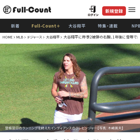
新規登録
新着
Full-Count＋
大谷翔平
特集・連載
NP
大谷翔平に昨季2被弾の右腕、1年後に雪辱でき
HOME
MLB
ドジャース
大谷翔平
登板翌日のランニングを終えたインディアンスのクレビンジャー【写真：木崎英夫】